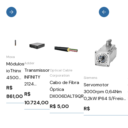
Moxa
Adder
Módulos
Transmissor
ioThinx
Optical Cable
Corporation
INFINITY
4500
Siemens
Cabo de Fibra
2124
Series
Servomotor
R$
Óptica
ALIF2124T-
Power
3000rpm 0,64Nm
R$
861,00
DX006DALT9QR
US
0,2kW IP64 S/Freio
10.724,00
220V 1,4A Simotics
R$
5,00
R$
S-1FK2 Siemens
1FK22032AG000SA0