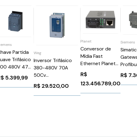
Planet
Siemens
iemens
Conversor de
Simatic
have Partida
Weg
Mídia Fast
Gatew
uave Trifásico
Inversor Trifásico
Ethernet Planet
Profibu
200 480V 47A
380-480V 70A
FT-801 (Usado)
Dp/As
R$
24V
R$
7.3
50Cv
R$
5.399,99
Siemen
3RW52241AC04
CFW110070T4OFAYZ
123.456.789,00
R$
29.520,00
6GK14
iemens
WEG Weg 11220382
1025984