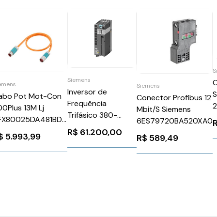
S
Siemens
C
emens
Siemens
Inversor de
S
abo Pot Mot-Con
Conector Profibus 12
Frequência
00Plus 13M Lj
Mbit/S Siemens
Trifásico 380-
FX80025DA481BD0
6ES79720BA520XA0
480V 60A 40CV
iemens 1079237
R$
61.200,00
$
5.993,99
R$
589,49
G120P Siemens
S
6SL32101NE260UL0