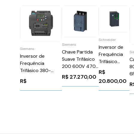
Schneider
Siemens
Inversor de
Siemens
Chave Partida
Si
Frequência
Inversor de
Suave Trifásico
C
Trifásico
Frequência
200 600V 470A
8
500-690V
Trifásico 380-
R$
24V
6
24A 20CV
R$
27.270,00
480V 2,2A 0,75KW
R$
20.800,00
3RW52472AC05
S
ATV930D18Y6
R
(1CV) V20
Siemens 1026136
Schneider
Sinamics Siemens
1088147
6SL32105BE175UV1