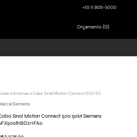
+55 11 3835-3000
Orçamento (
0
)
Trade
Antenas
Cabo Sinal Motion Connect 500 50M Siemens 6FX50081BD211FA0
Marca:
Siemens
Cabo Sinal Motion Connect 500 50M Siemens
6FX50081BD211FA0