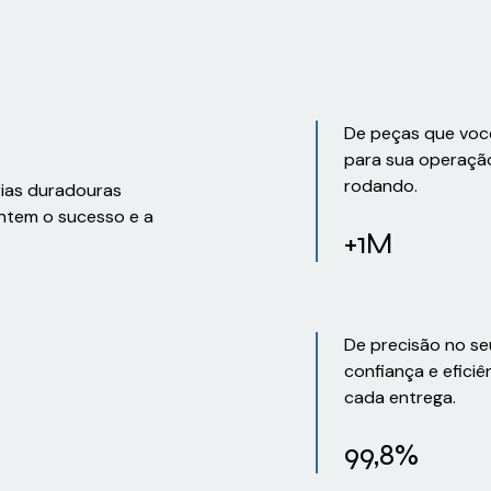
De peças que voc
para sua operaçã
rodando.
rias duradouras
ntem o sucesso e a
+1M
De precisão no se
confiança e eficiê
cada entrega.
99,8%