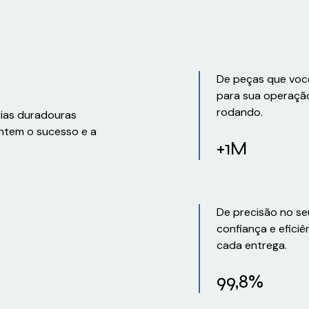
De peças que voc
para sua operaçã
rodando.
rias duradouras
ntem o sucesso e a
+1M
De precisão no se
confiança e eficiê
cada entrega.
99,8%