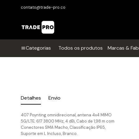
contato@trade-pro.co
Categorias
Todos os produtos
Marcas & Fab
Detalhes
Envio
407 Poynting omnidirecional, antena 4x4 MIMO
5G/LTE; 617 3800 MHz, 4 dBi, Cabo de 1,98 m com
Conectores SMA Macho, Classificação IP65,
Suporte em L Incluso, Branco.