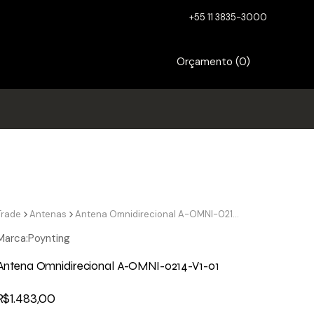
+55 11 3835-3000
Orçamento (
0
)
Trade
Antenas
Antena Omnidirecional A-OMNI-0214-V1-01
Marca:
Poynting
Antena Omnidirecional A-OMNI-0214-V1-01
R$
1.483,00