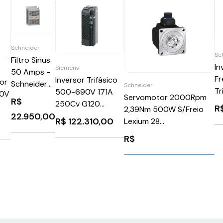
Schneider
Sc
Filtro Sinus
In
Siemens
50 Amps -
Fr
Inversor Trifásico
or
Schneider
Schneider
Tr
500-690V 171A
10V
VW3A5404
Servomotor 2000Rpm
R$
48
250Cv G120
R
2,39Nm 500W S/Freio
2
Siemens
22.950,00
PNC
R$
122.310,00
Lexium 28
Sc
6SL32101PH317CL0
t
Bch2Mm0523*Schneider
R$
A
BCH2MM0523CA6C