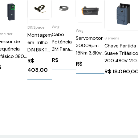
Weg
DINSpace
Weg
Cabo
hneider
Montagem
Servomotor
Siemens
versor de
Potência
em Trilho
3000Rpm
Chave Partida
equência
3M Para
DIN BRKT-
15Nm 3,3Kw
Suave Trifásic
ifásico 380-
Servoconv
XR60
R$
R$
Com Freio
200 480V 210
R$
0v 39,2a
SCA06
$
220-240V
24V
403,00
R$
18.090,0
5CV Atv630
CP3M
SWA7121530
3RW55432HA
hneider
4X2,5B
WEG Weg
Siemens
TV630D18N4
Weg
10362943
1026264
12872402