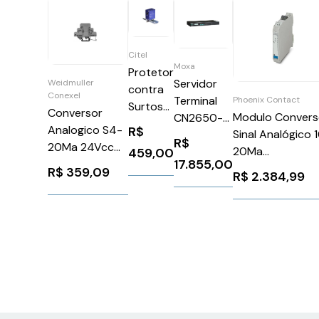
Citel
Moxa
Protetor
Servidor
Weidmuller
contra
Conexel
Terminal
Phoenix Contact
Surtos
Conversor
Modulo Convers
CN2650-
MJ8-
Analogico S4-
R$
Sinal Analógico 
16-2AC-T
CAT5e
R$
20Ma 24Vcc
20Ma
459,00
17.855,00
Dk6
MACXMCRUIUIU
R$
359,09
R$
2.384,99
C9043490023
Phoenix Contac
Weidmuller
2811297
Conexel
283779