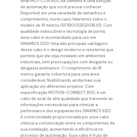
sinal MOT-CON 800 da Siemens é uma solução
de automação que você precisa conhecer.
Disponível em uma variedade de tamanhos e
comprimentos, neste caso, falaremos sobre o
modelo de 18 metros (6FX80022EQ101BJ0). Com
qualidade indiscutível e tecnologia de ponta,
esse cabo é recomendado para uso em
SINAMICS S120. Uma das principais vantagens
desse cabo é o design moderno e resistente que
permite que ele seja instalado em ambientes
industriais, sem preocupações com desgaste ou
desgaste prematuro. O comprimento de 18
metros garante cobertura para uma área
considerável, flexibilizando ainda mais sua
aplicação em diferentes projetos. Com
especificação MOTION-CONNECT 800, é um
cabo de sinal de alta qualidade que transmite as
informações necessárias para otimizar a
performance dos equipamentos SINAMICS S120.
A conectividade proporcionada por esse cabo
otimiza a comunicação entre os componentes da
sua instalação, aumentando a eficiência no
processo de automação. Esse cabo é fruto de