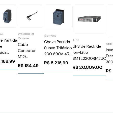
Weidmuller
ns
Siemens
Conexel
e Partida
APC
Chave Partida
ABB
Cabo
UPS de Rack de
ve
Suave Trifásico
Inv
Conector
Íon-Lítio
sica
200 690V 47A
Fre
M12/
SMTL2200RM2UC
ores
110 220V
.168,99
38
R$
8.216,99
5Px22Awg 5M
V 4A
R$
184,49
3RW55241HA16
R$
20.809,00
30
Weidmuller
R$
ens
Siemens
AC
Conexel
61201CB33
1026211
AB
9457670500
3A