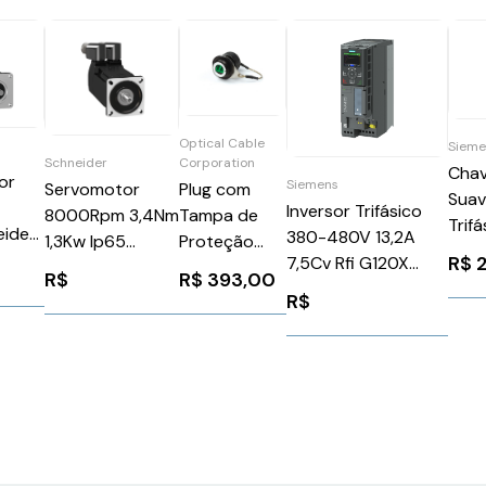
Optical Cable
Sieme
Corporation
Schneider
Chav
or
Siemens
Plug com
Servomotor
Sua
Inversor Trifásico
Tampa de
8000Rpm 3,4Nm
Trifá
eider
380-480V 13,2A
Proteção
1,3Kw Ip65
Mot
12A1A
R$
2
7,5Cv Rfi G120X
RLRK121LC01A
Schneider
690
R$
393,00
R$
Siemens
BMH0703P31F2A
R$
Siem
6SL32203YE220AF0
3RA