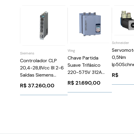
Schneider
Servomot
Weg
Siemens
0,5Nm
Chave Partida
Controlador CLP
Ip50Schn
Suave Trifásico
20,4-28,8Vcc 8I 2-6
BSH0551T
220-575V 312A
R$
Saídas Siemens
110V
6SL34202HX000AA0
R$
21.690,00
R$
37.260,00
SSW900D0312T5E3
WEG Weg 13256762