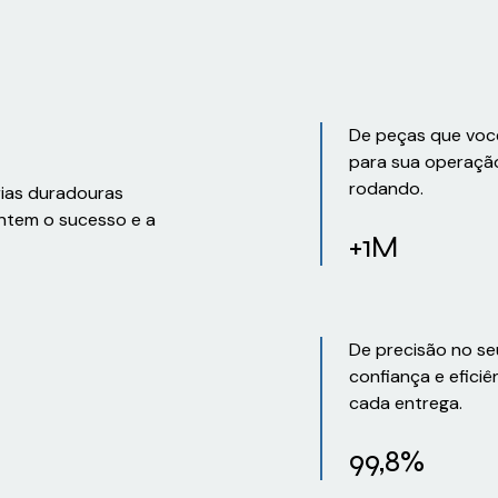
De peças que voc
para sua operaçã
rodando.
rias duradouras
ntem o sucesso e a
+1M
De precisão no se
confiança e eficiê
cada entrega.
99,8%