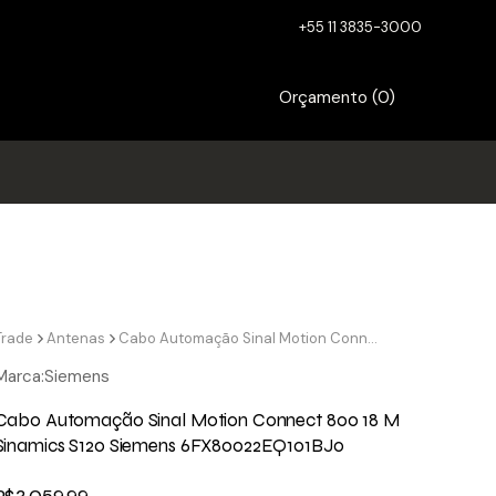
+55 11 3835-3000
Orçamento (
0
)
Trade
Antenas
Cabo Automação Sinal Motion Connect 800 18 M Sinamics S120 Siemens 6FX80022EQ101BJ0
Marca:
Siemens
Cabo Automação Sinal Motion Connect 800 18 M
Sinamics S120 Siemens 6FX80022EQ101BJ0