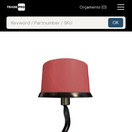
Orçamento (
0
)