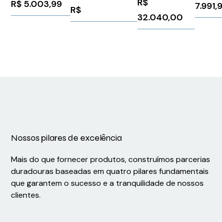
R$
R$
5.003,99
1FK70622AF711CB1
7.991,
3RW52482AC15
Pial
R$
Siemens 91288
32.040,00
Siemens
Legran
1026151
210228
Nossos pilares de excelência
Mais do que fornecer produtos, construímos parcerias
duradouras baseadas em quatro pilares fundamentais
que garantem o sucesso e a tranquilidade de nossos
clientes.