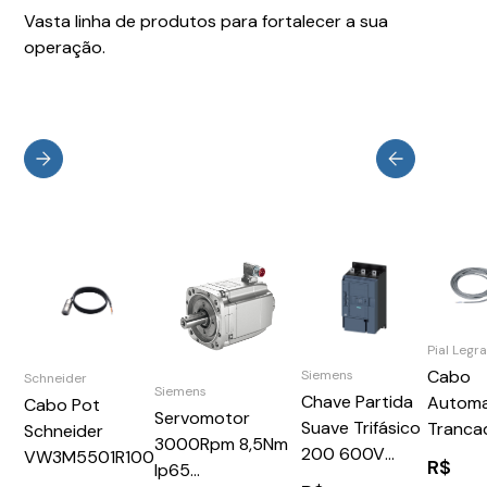
Vasta linha de produtos para fortalecer a sua
operação.
Pial Legr
Cabo
Siemens
Schneider
Siemens
Chave Partida
Autom
Cabo Pot
Servomotor
Suave Trifásico
Tranca
Schneider
3000Rpm 8,5Nm
200 600V
Scs 10
VW3M5501R100
R$
Ip65
570A 110 220V
L4669K