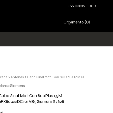
+55 11 3835-3000
Orçamento (
0
)
Trade
Antenas
Cabo Sinal Mot-Con 800Plus 1,5M 6FX80022DC101AB5 Siemens 87628
Marca:
Siemens
Cabo Sinal Mot-Con 800Plus 1,5M
6FX80022DC101AB5 Siemens 87628