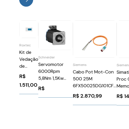
Roxtec
Kit de
Schneider
Vedação
Servomotor
Siemens
Siemen
de
6000Rpm
Cabo Pot Mot-Con
Simat
Entrada
R$
5,8Nm 1,5Kw
500 25M
Proc 
de Cabo
1.511,00
Ip50Schneider
6FX50025DG101CF0
Memo
CF 8/9
R$
BSH1002T01A2A
Siemens 84735
Siem
R$
2.870,99
R$
1
6ES7