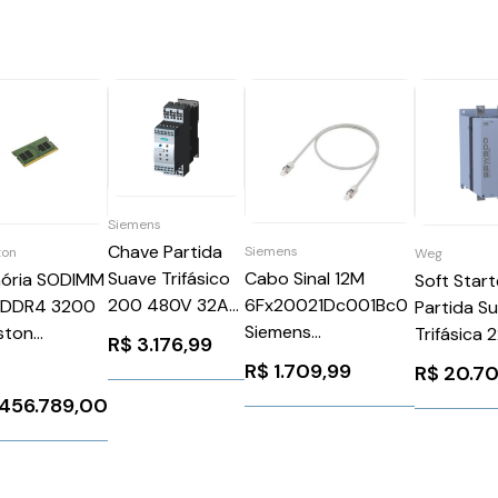
Siemens
Chave Partida
Siemens
ton
Weg
Suave Trifásico
Cabo Sinal 12M
ória SODIMM
Soft Star
200 480V 32A
6Fx20021Dc001Bc0
 DDR4 3200
Partida S
110 220V
Siemens
ston
Trifásica
R$
3.176,99
3RW40272TB04
6FX20021DC001BC0
32S22S6/8
255A 220
R$
1.709,99
R$
20.7
Siemens 1025891
SSW900D
.456.789,00
WEG Weg