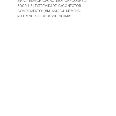
SINAL | ESPECIFICACAO: MOTION-CONNECT
800PLUS | EXTREMIDADE: C/CONECTOR |
COMPRIMENTO: 1,5M | MARCA: SIEMENS |
REFERENCIA: 6FX80022DC101AB5.