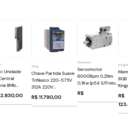
Siemens
s
Kings
Weg
Servomotor
ic Unidade
Mem
Chave Partida Suave
6000Rpm 0,2Nm
Central
8GB
Trifásico 220-575V
0,1Kw Ip54 S/Freio
ria 8Mb
King
312A 220V
1FK70155AK241AG3
ens
KVR
R$
BRSSW080312T5SH2Z
42.830,00
R$
Siemens 1301045
R$
11.790,00
4162XP070AB0
WEG Weg 11296764
123