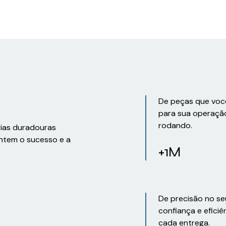
De peças que voc
para sua operaçã
rodando.
rias duradouras
ntem o sucesso e a
+1M
De precisão no se
confiança e eficiê
cada entrega.