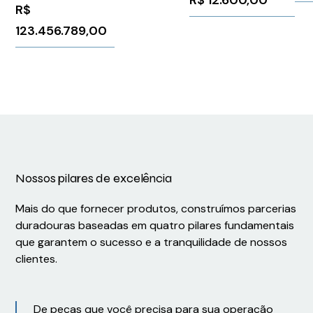
R$
12.600,00
STMicroelectronics
R$
Con
GS-R405S
94
123.456.789,00
Nossos pilares de excelência
Mais do que fornecer produtos, construímos parcerias
duradouras baseadas em quatro pilares fundamentais
que garantem o sucesso e a tranquilidade de nossos
clientes.
De peças que você precisa para sua operação