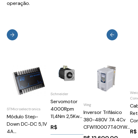
operação.
Wei
Schneider
Con
Servomotor
Weg
Ca
4000Rpm
STMicroelectronics
Inversor Trifásico
Re
11,4Nm 2,5Kw
Módulo Step-
380-480V 7A 4Cv
Co
Ip50Schneider
Down DC-DC 5,1V
R$
CFW110007T4OYWZ
2M
R$
BSH1401P11F1A
4A
WEG Weg 12300579
Wei