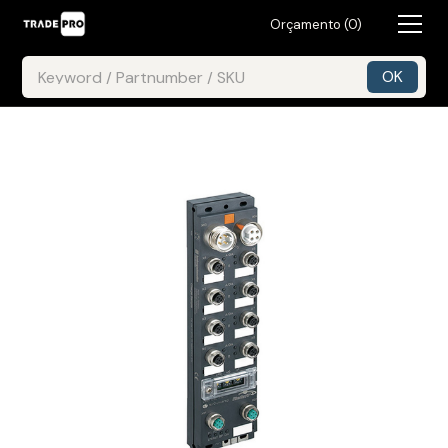
Orçamento (
0
)