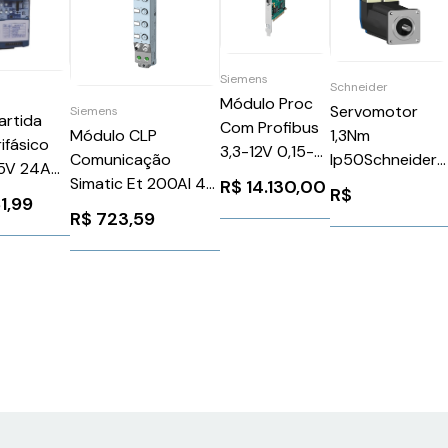
Siemens
Schneider
Módulo Proc
Servomotor
Siemens
artida
Com Profibus
1,3Nm
Módulo CLP
ifásico
3,3-12V 0,15-
Ip50Schneider
Comunicação
5V 24A
0,25A Siemens
BSH0553P01A1
Simatic Et 200Al 4E
R$
14.130,00
V
R$
6GK15613AA02
1,99
8S Digitais 24V M12
024T5SZ
R$
723,59
Siemens
eg
6ES71415AF000BA0
1