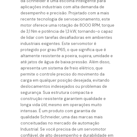
da Schneider é uma escolha inteligente para
aplicações industriais com alta demanda de
desempenho e precisão. Projetado com a mais
recente tecnologia de servoacionamento, este
motor oferece uma rotação de 8000 RPM, torque
de 3,1 Nm e potência de 1,3 kW, tornando-o capaz
de lidar com tarefas desafiadoras em ambientes
industriais exigentes. Este servomotor é
protegido por grau IP65, o que significa que é
altamente resistente a poeira, sujeira, umidade e
até jatos de água de baixa pressão. Além disso,
apresenta um sistema de freio elétrico, que
permite o controle preciso do movimento da
carga em qualquer posição desejada, evitando
deslocamentos indesejados ou problemas de
segurança. Sua estrutura compacta e
construção resistente garantem qualidade e
longa vida útil, mesmo em operações muito
intensas. É um produto com garantia de
qualidade Schneider, uma das marcas mais
conceituadas no mercado de automação
Industrial. Se você precisa de um servomotor
confiável, de alto desempenho e durabilidade em