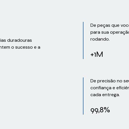
De peças que voc
para sua operaçã
rodando.
rias duradouras
ntem o sucesso e a
+1M
De precisão no se
confiança e eficiê
cada entrega.
99,8%