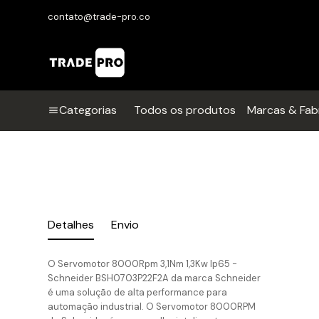
contato@trade-pro.co
Categorias
Todos os produtos
Marcas & Fab
Detalhes
Envio
O Servomotor 8000Rpm 3,1Nm 1,3Kw Ip65 -
Schneider BSH0703P22F2A da marca Schneider
é uma solução de alta performance para
automação industrial. O Servomotor 8000RPM