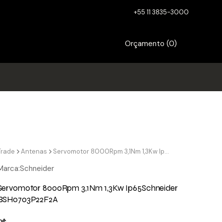
+55 11 3835-3000
Orçamento (
0
)
Trade
Antenas
Servomotor 8000Rpm 3,1Nm 1,3Kw Ip65Schneider BSH0703P22F2A
Marca:
Schneider
Servomotor 8000Rpm 3,1Nm 1,3Kw Ip65Schneider
BSH0703P22F2A