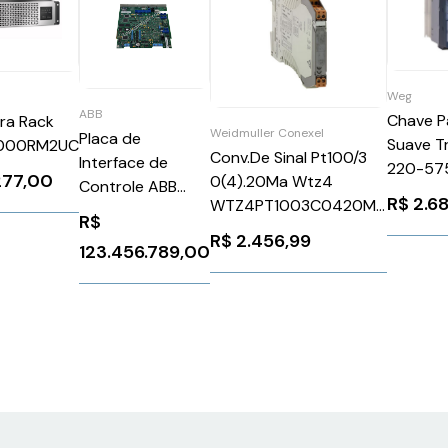
Weg
ABB
Chave P
ra Rack
Weidmuller Conexel
Placa de
Suave Tr
000RM2UC
Conv.De Sinal Pt100/3
Interface de
220-57
.277,00
0(4).20Ma Wtz4
Controle ABB
110-220
R$
2.68
WTZ4PT1003C0420MA
SDCS-CON-2B
SSW080
R$
Weidmuller Conexel
R$
2.456,99
WEG W
123.456.789,00
8432160000
1087452