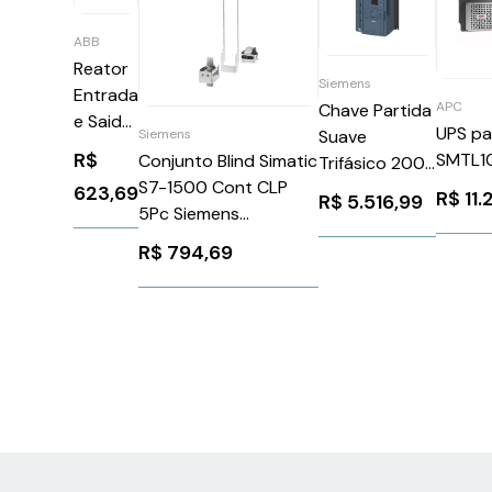
ABB
Reator
Siemens
Entrada
APC
Chave Partida
e Saida
UPS pa
Siemens
Suave
CHKA1
R$
SMTL1
Conjunto Blind Simatic
Trifásico 200
ABB
S7-1500 Cont CLP
690V 25A 110
623,69
R$
11
49888
R$
5.516,99
5Pc Siemens
220V
6ES75905CA000AA0
3RW55211HA16
R$
794,69
Siemens
1026205