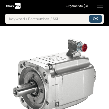
Orçamento (
0
)