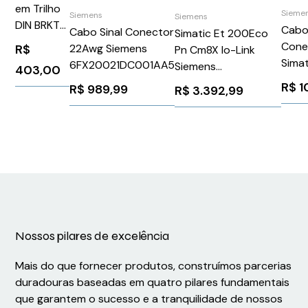
em Trilho
Sieme
Siemens
Siemens
DIN BRKT-
Cabo
Cabo Sinal Conector
Simatic Et 200Eco
XR60
Cone
R$
22Awg Siemens
Pn Cm8X Io-Link
Simat
6FX20021DC001AA5
Siemens
403,00
Siem
6ES71486JG000BB0
R$
1
R$
989,99
R$
3.392,99
6ES7
Nossos pilares de excelência
Mais do que fornecer produtos, construímos parcerias
duradouras baseadas em quatro pilares fundamentais
que garantem o sucesso e a tranquilidade de nossos