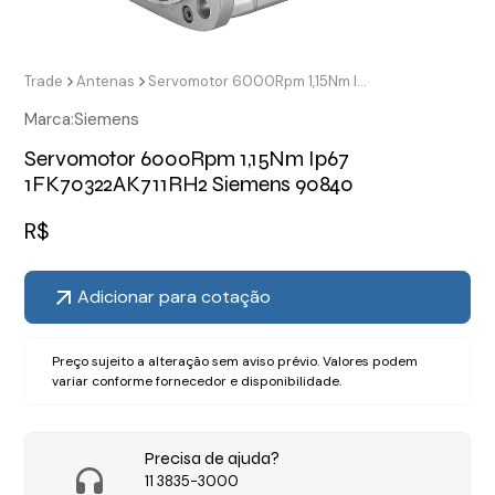
Trade
Antenas
Servomotor 6000Rpm 1,15Nm Ip67 1FK70322AK711RH2 Siemens 90840
Marca:
Siemens
Servomotor 6000Rpm 1,15Nm Ip67
1FK70322AK711RH2 Siemens 90840
R$
Adicionar para cotação
Preço sujeito a alteração sem aviso prévio. Valores podem
variar conforme fornecedor e disponibilidade.
Precisa de ajuda?
11 3835-3000