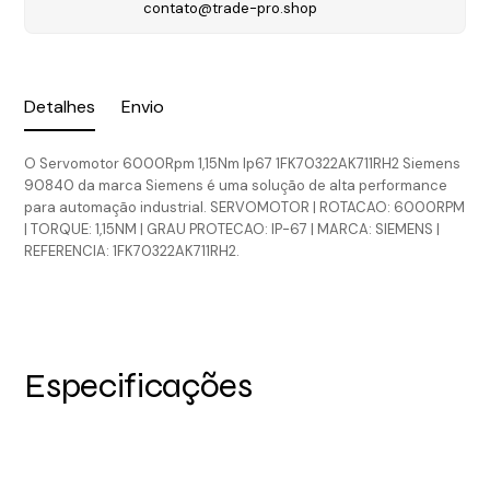
contato@trade-pro.shop
Detalhes
Envio
O Servomotor 6000Rpm 1,15Nm Ip67 1FK70322AK711RH2 Siemens
90840 da marca Siemens é uma solução de alta performance
para automação industrial. SERVOMOTOR | ROTACAO: 6000RPM
| TORQUE: 1,15NM | GRAU PROTECAO: IP-67 | MARCA: SIEMENS |
REFERENCIA: 1FK70322AK711RH2.
Especificações