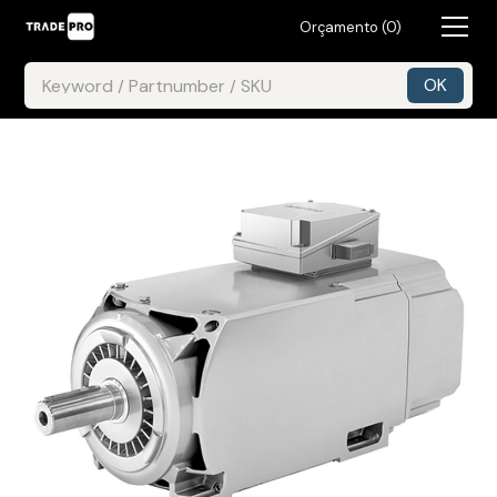
Orçamento (
0
)