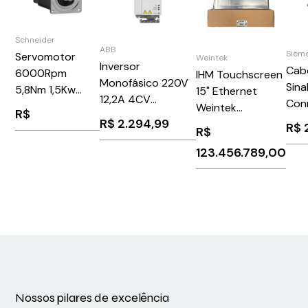
Schneider
ABB
Siem
Servomotor
Weintek
Inversor
Cab
6000Rpm
IHM Touchscreen
Monofásico 220V
Sina
5,8Nm 1,5Kw
15" Ethernet
12,2A 4CV
Con
Ip65Schneider
Weintek
R$
ACS380040S12A21
com
R$
2.294,99
BSH1002T32A2A
MT8150iE
R$
R$
ABB 1267379
Sie
123.456.789,00
6FX
Nossos pilares de excelência