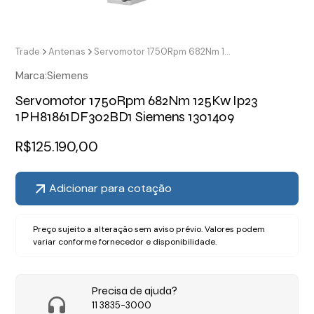
Trade
Antenas
Servomotor 1750Rpm 682Nm 125Kw Ip23 1PH81861DF302BD1 Siemens 1301409
Marca:
Siemens
Servomotor 1750Rpm 682Nm 125Kw Ip23
1PH81861DF302BD1 Siemens 1301409
R$
125.190,00
Adicionar para cotação
Preço sujeito a alteração sem aviso prévio. Valores podem
variar conforme fornecedor e disponibilidade.
Precisa de ajuda?
11 3835-3000