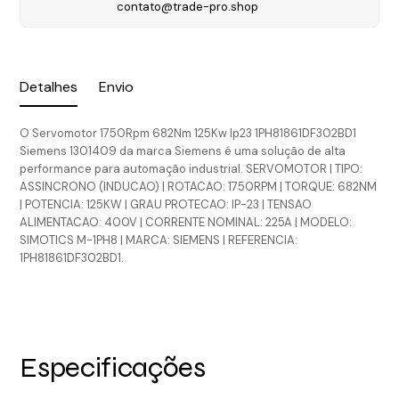
contato@trade-pro.shop
Detalhes
Envio
O Servomotor 1750Rpm 682Nm 125Kw Ip23 1PH81861DF302BD1
Siemens 1301409 da marca Siemens é uma solução de alta
performance para automação industrial. SERVOMOTOR | TIPO:
ASSINCRONO (INDUCAO) | ROTACAO: 1750RPM | TORQUE: 682NM
| POTENCIA: 125KW | GRAU PROTECAO: IP-23 | TENSAO
ALIMENTACAO: 400V | CORRENTE NOMINAL: 225A | MODELO:
SIMOTICS M-1PH8 | MARCA: SIEMENS | REFERENCIA:
1PH81861DF302BD1.
Especificações