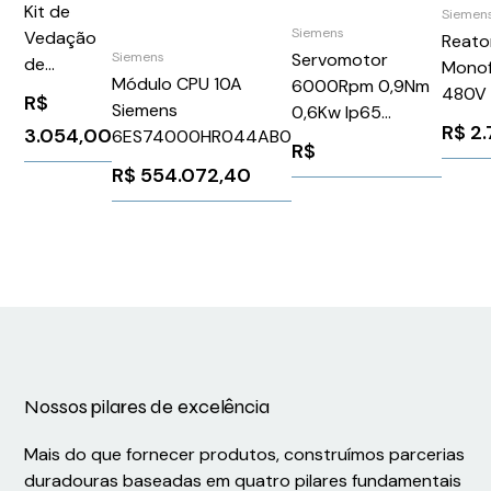
Kit de
Siemen
Siemens
Vedação
Reato
Siemens
Servomotor
de
Monof
Módulo CPU 10A
6000Rpm 0,9Nm
Entrada
480V 
R$
Siemens
0,6Kw Ip65
de Cabo
6RX1
R$
2.
3.054,00
6ES74000HR044AB0
C/Freio
CF 32/20
Sieme
R$
1FK70334CK711CB1
R$
554.072,40
Siemens 990051
Nossos pilares de excelência
Mais do que fornecer produtos, construímos parcerias
duradouras baseadas em quatro pilares fundamentais