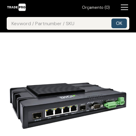
Orçamento (
0
)