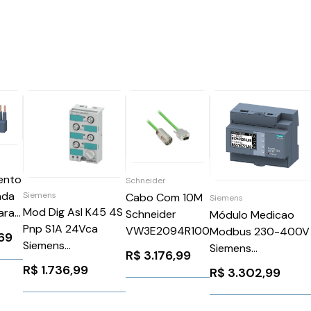
ento
Schneider
gada
Siemens
Cabo Com 10M
Siemens
Mod Dig AsI K45 4S
ara
Schneider
Módulo Medicao
Pnp S1A 24Vca
VW3E2094R100
Modbus 230-400V
69
Siemens
Siemens
R$
3.176,99
3RK11001CQ200AA3
s
7KM22002EA301DA
R$
1.736,99
R$
3.302,99
01AA