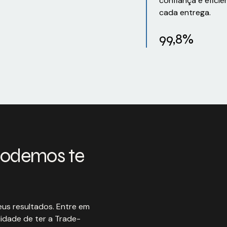
confiança e eficiê
cada entrega.
99,8%
podemos te
us resultados. Entre em
idade de ter a Trade-