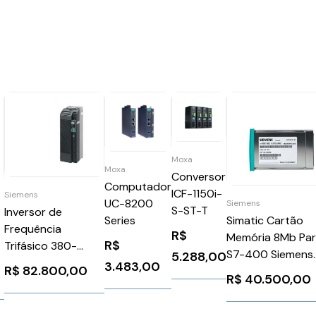
Moxa
Moxa
Conversor
Computador
ICF-1150i-
Siemens
UC-8200
Siemens
S-ST-T
Inversor de
Simatic Cartão
Series
Frequência
R$
Memória 8Mb Pa
R$
Trifásico 380-
S7-400 Siemens
5.288,00
480V 302A 200CV
3.483,00
1
R$
82.800,00
6ES79521AP000
R$
40.500,00
G120
6SL32101PE330CL0
Siemens 1001194