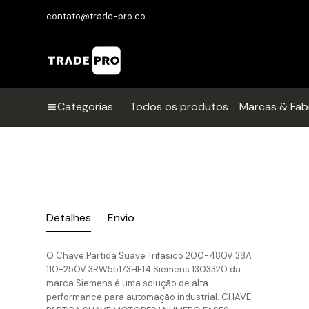
contato@trade-pro.co
Categorias
Todos os produtos
Marcas & Fab
Detalhes
Envio
O Chave Partida Suave Trifasico 200-480V 38A
110-250V 3RW55173HF14 Siemens 1303320 da
marca Siemens é uma solução de alta
performance para automação industrial. CHAVE