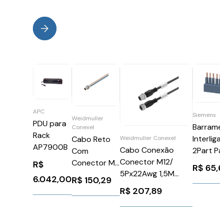
APC
Siemens
Weidmuller
PDU para
Barram
Conexel
Rack
Interli
Cabo Reto
Weidmuller Conexel
AP7900B
Cabo Conexão
2Part P
Com
Conector M12/
Motor
Conector M8
R$
R$
65,
5Px22Awg 1,5M
Starter
500Mm
6.042,00
R$
150,29
Tetrapolar
Siemen
Weidmuller
R$
207,89
SAILM12GM12G41.5U
3RM191
Conexel
Weidmuller Conexel
1078720000