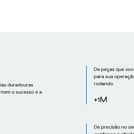
De peças que voc
para sua operaçã
rodando.
rias duradouras
ntem o sucesso e a
+1M
De precisão no se