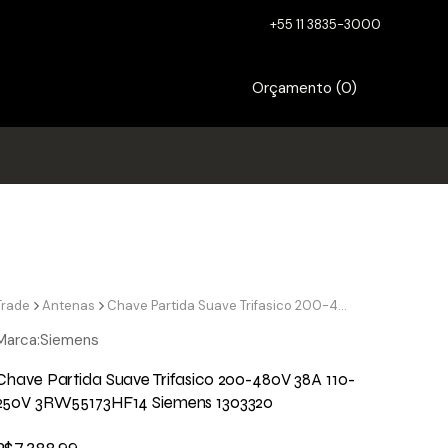
+55 11 3835-3000
Orçamento (
0
)
Trade
Antenas
Chave Partida Suave Trifasico 200-480V 38A 110-250V 3RW55173HF14 Siemens 1303320
Marca:
Siemens
Chave Partida Suave Trifasico 200-480V 38A 110-
250V 3RW55173HF14 Siemens 1303320