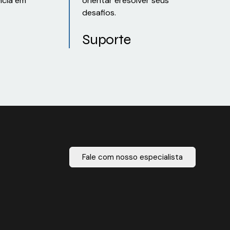
ncia em
orientar eresolver seus
desafios.
Suporte
Fale com nosso especialista