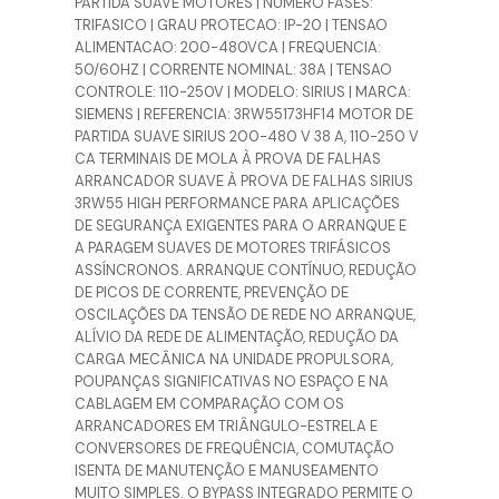
PARTIDA SUAVE MOTORES | NUMERO FASES:
TRIFASICO | GRAU PROTECAO: IP-20 | TENSAO
ALIMENTACAO: 200-480VCA | FREQUENCIA:
50/60HZ | CORRENTE NOMINAL: 38A | TENSAO
CONTROLE: 110-250V | MODELO: SIRIUS | MARCA:
SIEMENS | REFERENCIA: 3RW55173HF14 MOTOR DE
PARTIDA SUAVE SIRIUS 200-480 V 38 A, 110-250 V
CA TERMINAIS DE MOLA À PROVA DE FALHAS
ARRANCADOR SUAVE À PROVA DE FALHAS SIRIUS
3RW55 HIGH PERFORMANCE PARA APLICAÇÕES
DE SEGURANÇA EXIGENTES PARA O ARRANQUE E
A PARAGEM SUAVES DE MOTORES TRIFÁSICOS
ASSÍNCRONOS. ARRANQUE CONTÍNUO, REDUÇÃO
DE PICOS DE CORRENTE, PREVENÇÃO DE
OSCILAÇÕES DA TENSÃO DE REDE NO ARRANQUE,
ALÍVIO DA REDE DE ALIMENTAÇÃO, REDUÇÃO DA
CARGA MECÂNICA NA UNIDADE PROPULSORA,
POUPANÇAS SIGNIFICATIVAS NO ESPAÇO E NA
CABLAGEM EM COMPARAÇÃO COM OS
ARRANCADORES EM TRIÂNGULO-ESTRELA E
CONVERSORES DE FREQUÊNCIA, COMUTAÇÃO
ISENTA DE MANUTENÇÃO E MANUSEAMENTO
MUITO SIMPLES. O BYPASS INTEGRADO PERMITE O