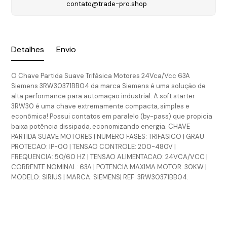
contato@trade-pro.shop
Detalhes
Envio
O Chave Partida Suave Trifásica Motores 24Vca/Vcc 63A
Siemens 3RW30371BB04 da marca Siemens é uma solução de
alta performance para automação industrial. A soft starter
3RW30 é uma chave extremamente compacta, simples e
econômica! Possui contatos em paralelo (by-pass) que propicia
baixa potência dissipada, economizando energia. CHAVE
PARTIDA SUAVE MOTORES | NUMERO FASES: TRIFASICO | GRAU
PROTECAO: IP-00 | TENSAO CONTROLE: 200-480V |
FREQUENCIA: 50/60 HZ | TENSAO ALIMENTACAO: 24VCA/VCC |
CORRENTE NOMINAL: 63A | POTENCIA MAXIMA MOTOR: 30KW |
MODELO: SIRIUS | MARCA: SIEMENS| REF: 3RW30371BB04.