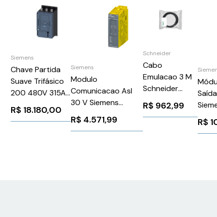
Schneider
Siemens
Cabo
Siemens
Chave Partida
Sieme
Emulacao 3 M
Modulo
Suave Trifásico
Módul
Schneider
Comunicacao AsI
200 480V 315A
Saída
VW3M8223R30
30 V Siemens
24V
Siem
R$
962,99
R$
18.180,00
3RK71366SC000BC1
3RW52452AC04
6ES7
R$
4.571,99
R$
1
Siemens
964542