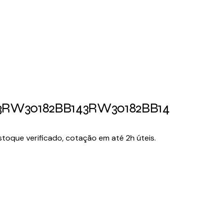
s 3RW30182BB14
3RW30182BB14
toque verificado, cotação em até 2h úteis.