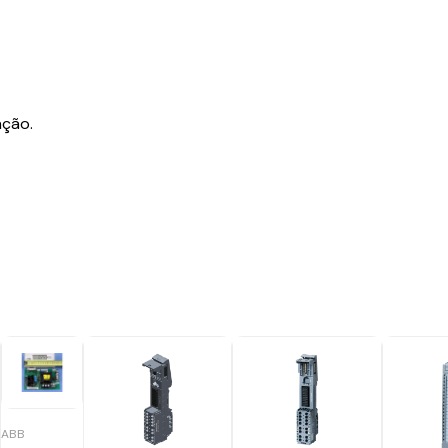
ação.
ABB