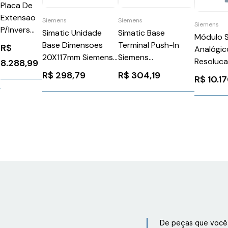
Placa De
Extensao
Siemens
Siemens
Siemens
P/Invers
Simatic Unidade
Simatic Base
Módulo 
Acs800
Base Dimensoes
Terminal Push-In
R$
Analógic
64605666
20X117mm Siemens
Siemens
Resoluca
8.288,99
ABB 31108
0
6ES71936BP200BF0
6ES71936BP200BB0
160Ma S
R$
298,79
R$
304,19
R$
10.1
6ES753
De peças que você 