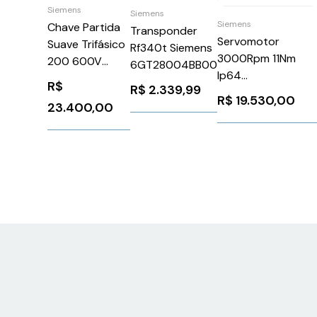
Siemens
Siemens
Siemens
Chave Partida
Transponder
Servomotor
Suave Trifásico
Rf340t Siemens
3000Rpm 11Nm
200 600V
6GT28004BB00
Ip64
370A 110 220V
R$
R$
2.339,99
1FK70632AF711QB
3RW52466AC15
R$
19.530,00
23.400,00
Siemens 91324
Siemens
1026131