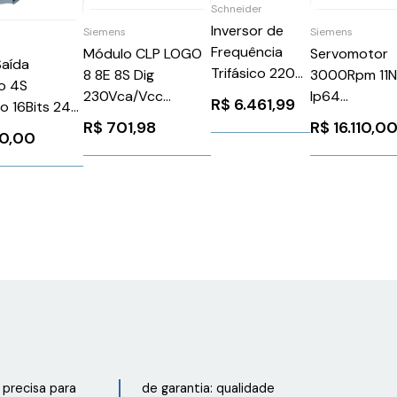
Schneider
Inversor de
Siemens
Siemens
Frequência
Módulo CLP LOGO
Servomotor
Saída
Trifásico 220V
8 8E 8S Dig
3000Rpm 11
o 4S
13,7A 4CV
230Vca/Vcc
Ip64
R$
6.461,99
o 16Bits 24V
Atv630
6Ed10551Fb100Ba2
1FK70632AF
R$
701,98
R$
16.110,0
iemens
Schneider
70,00
Siemens
Siemens 913
25ND000AB0
ATV630U30M3
6ED10551FB100BA2
precisa para
de garantia: qualidade