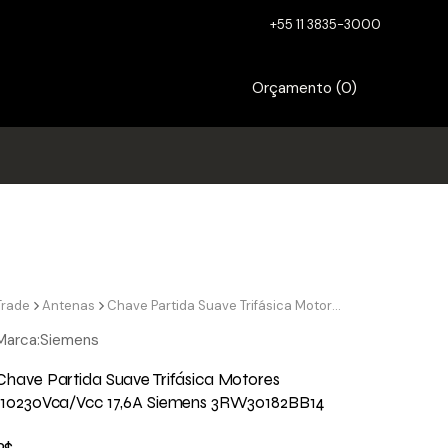
+55 11 3835-3000
Orçamento (
0
)
Trade
Antenas
Chave Partida Suave Trifásica Motores 110230Vca/Vcc 17,6A Siemens 3RW30182BB14
Marca:
Siemens
Chave Partida Suave Trifásica Motores
110230Vca/Vcc 17,6A Siemens 3RW30182BB14