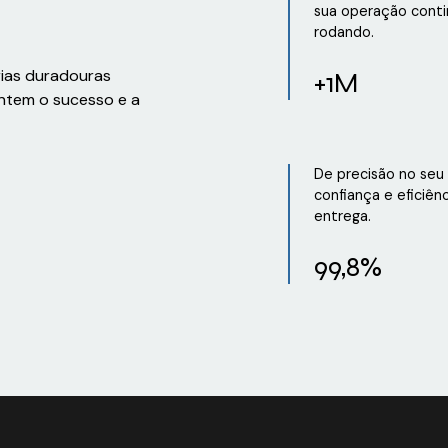
sua operação conti
rodando.
rias duradouras
+1M
ntem o sucesso e a
De precisão no seu
confiança e eficiên
entrega.
99,8%