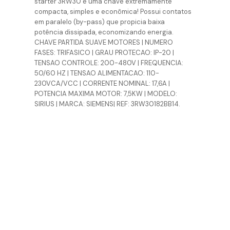
starter 3RW30 é uma chave extremamente
compacta, simples e econômica! Possui contatos
em paralelo (by-pass) que propicia baixa
potência dissipada, economizando energia.
CHAVE PARTIDA SUAVE MOTORES | NUMERO
FASES: TRIFASICO | GRAU PROTECAO: IP-20 |
TENSAO CONTROLE: 200-480V | FREQUENCIA:
50/60 HZ | TENSAO ALIMENTACAO: 110-
230VCA/VCC | CORRENTE NOMINAL: 17,6A |
POTENCIA MAXIMA MOTOR: 7,5KW | MODELO:
SIRIUS | MARCA: SIEMENS| REF: 3RW30182BB14.