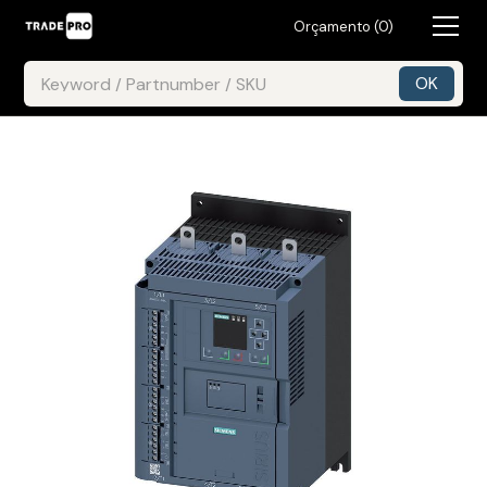
Orçamento (
0
)