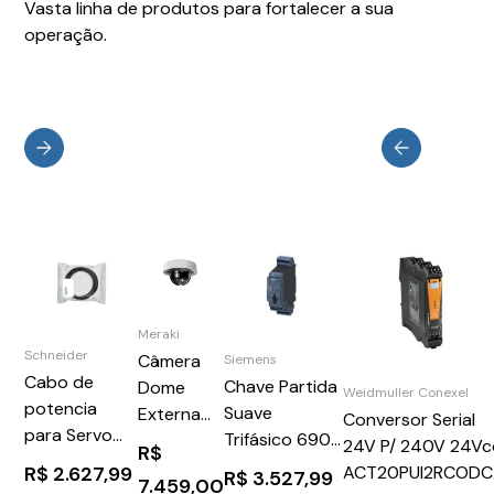
Vasta linha de produtos para fortalecer a sua
operação.
Meraki
Schneider
Câmera
Siemens
Cabo de
Chave Partida
Dome
Weidmuller Conexel
potencia
Suave
Externa
Conversor Serial
para Servo
Trifásico 690V
MV72X
24V P/ 240V 24Vc
R$
motor1,5
32A 24Vcc
MV72X-
ACT20PUI2RCODC
R$
2.627,99
R$
3.527,99
7.459,00
metros
3RA61202EB32
HW