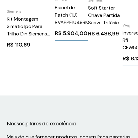
Siemens
Painel de
Soft Starter
Siemens
Patch (1U)
Chave Partida
Kit Montagem
RVAPPF1U48BK
Suave Trifásico
Weg
Simatic Ipc Para
24Vca/Vcc
Invers
R$
5.904,00
R$
6.488,99
Trilho Din Siemens
32A 200-
Rfi
6AG40210AA200AA1
R$
110,69
480V Siemens
CFW5
3RW55161HF04
Weg 1
R$
8.
Nossos pilares de excelência
Mais do que fornecer produtos, construímos parcerias