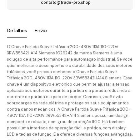
contato@trade-pro.shop
Detalhes
Envio
O Chave Partida Suave Trifásica 200-480V 113A 110-220V
3RW55342HA14 Siemens 1026242 da marca Siemens é uma
solução de alta performance para automação industrial. Se você
quer melhorar o desempenho e a durabilidade dos seus motores
trifásicos, você precisa conhecer a Chave Partida Suave
Trifásica 200-480V 113A 110-220V 3RW55342HA14 Siemens. Essa
chave é um dispositivo eletrônico que permite ajustar a tensão
aplicada aos motores durante a partida e a parada, reduzindo a
corrente de partida e o pico de torque. Com isso, você evita
sobrecargas na rede elétrica e protege os seus equipamentos
contra danos mecânicos. A Chave Partida Suave Trifásica 200-
480V 113A 110-220V 3RW55342HA14 Siemens possui um design
compacto e robusto, com grau de proteção IP20. Ela também
possui uma interface de operação fácil e prática, com display
LCD e teclas de função. Ela oferece diversas funções avançadas,