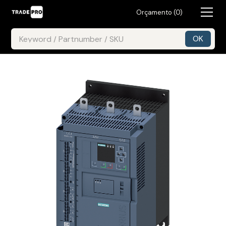
Orçamento (
0
)