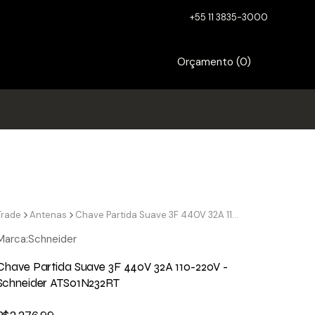
+55 11 3835-3000
Orçamento (
0
)
Trade
Antenas
Chave Partida Suave 3F 440V 32A 110-220V - Schneider ATS01N232RT
Marca:
Schneider
Chave Partida Suave 3F 440V 32A 110-220V -
Schneider ATS01N232RT