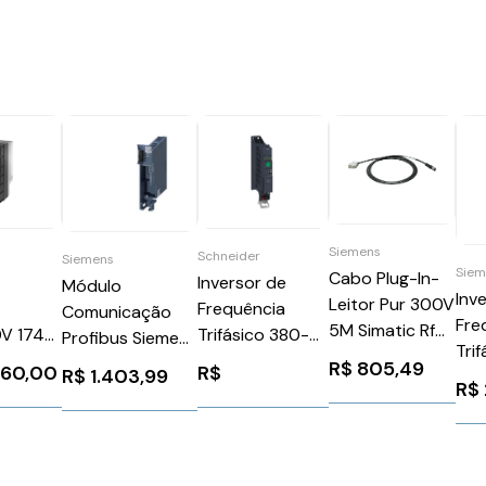
Siemens
Schneider
Siemens
Siem
Cabo Plug-In-
Inversor de
Módulo
Inv
Leitor Pur 300V
Frequência
Comunicação
Fre
5M Simatic Rf
V 174A
Trifásico 380-
Profibus Siemens
Tri
Siemens
500v 2,3a 1CV
3RW59800CP00
R$
805,49
660,00
R$
R$
1.403,99
48
6GT20914LH50
01174A7
Atv320
R$
Rfi
9604
Schneider
6SL
ATV320U07N4B