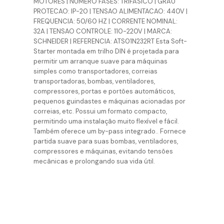
MOTORES | NUMERO FASES: TRIFASICO | GRAU
PROTECAO: IP-20 | TENSAO ALIMENTACAO: 440V |
FREQUENCIA: 50/60 HZ | CORRENTE NOMINAL:
32A | TENSAO CONTROLE: 110-220V | MARCA:
SCHNEIDER | REFERENCIA: ATS01N232RT Esta Soft-
Starter montada em trilho DIN é projetada para
permitir um arranque suave para máquinas
simples como transportadores, correias
transportadoras, bombas, ventiladores,
compressores, portas e portões automáticos,
pequenos guindastes e máquinas acionadas por
correias, etc. Possui um formato compacto,
permitindo uma instalação muito flexível e fácil.
Também oferece um by-pass integrado.. Fornece
partida suave para suas bombas, ventiladores,
compressores e máquinas, evitando tensões
mecânicas e prolongando sua vida útil.