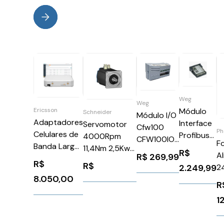
Weg
Weg
Ericsson
Módulo
Schneider
Módulo I/O
Adaptadores
Interface
Servomotor
Cfw100
Ph
Celulares de
Profibus
4000Rpm
CFW100IOP
F
Banda Larga
Dp Cfw11
11,4Nm 2,5Kw
Weg
R$
A
R$
269,99
5G-C W1850
Weg
Ip50Schneider
R$
14409627
R$
2
2.249,99
W1850 5G-C
11008107
BSH1401P11F1A
8.050,00
P
Wideband
R
S
Adapter
1
2
Series