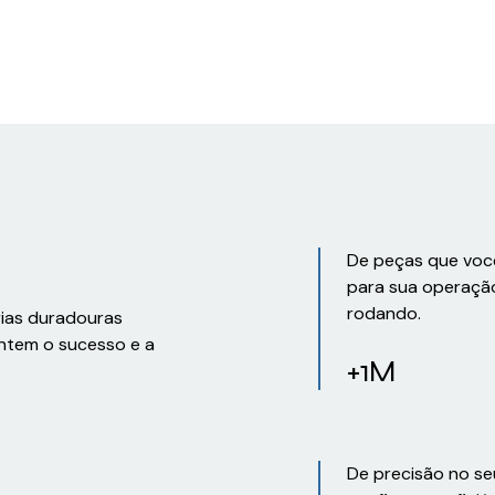
De peças que voc
para sua operaçã
rodando.
rias duradouras
ntem o sucesso e a
+1M
De precisão no se