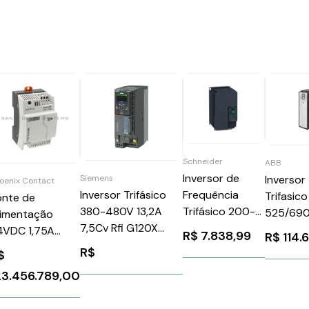
Schneider
ABB
Inversor de
Inversor
Siemens
oenix Contact
Frequência
Inversor Trifásico
Trifasico
onte de
Trifásico 200-
380-480V 13,2A
525/690
limentação
240v 66a 20CV
7,5Cv Rfi G120X
216CV
4VDC 1,75A
R$
7.838,99
R$
114.
Schneider
Siemens
ACS880
hoenix Contact
R$
$
ATV320D15M3C
6SL32203YE220AF0
ABB 129
TEP-PS
23.456.789,00
868648