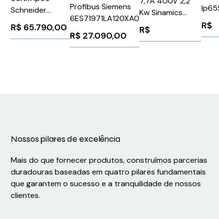
7,7A 400V 2,2
Profibus Siemens
Ip65
Schneider
Kw Sinamics
6ES71971LA120XA0
BSH1
BMH1903P21A2A
Pm240-2
R$
R$
65.790,00
R$
R$
27.090,00
Siemens
6SL32101PE161UL1
Nossos pilares de excelência
Mais do que fornecer produtos, construímos parcerias
duradouras baseadas em quatro pilares fundamentais
que garantem o sucesso e a tranquilidade de nossos
clientes.