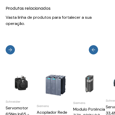
Produtos relacionados
Vasta linha de produtos para fortalecer a sua
operação.
Schne
Schneider
Siemens
Siemens
Serv
Servomotor
Modulo Potência
Acoplador Rede
33,
65Nm Ip65 -