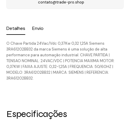
contato@trade-pro.shop
Detalhes
Envio
O Chave Partida 24Vac/Vdc 0,37Kw 0,32 1,25A Siemens
3RA61202BB32 da marca Siemens é uma solução de alta
performance para automação industrial. CHAVE PARTIDA |
TENSAO NOMINAL: 24VAC/VDC | POTENCIA MAXIMA MOTOR:
0,37KW | FAIXA AJUSTE: 0,32-1,25A | FREQUENCIA: 50/60HZ |
MODELO: 3RA61202BB32 | MARCA: SIEMENS | REFERENCIA:
3RA61202BB32.
Especificações