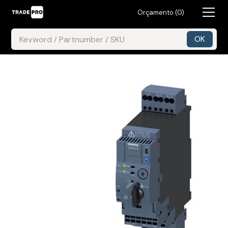
Orçamento (
0
)