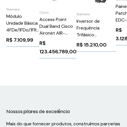
Paine
Siemens
Cisco
Patc
Siemens
Módulo
Access Point
EDC-
Inversor de
Unidade Básica
Dual Band Cisco
02P-
Frequência
R$
4FDe/1FDo/1FRo
Aironet AIR-
Trifásico
24 V 70 A
3.12
R$
7.109,99
LAP1142N-A-K9
500690V 11Kw
R$
Siemens
R$
15.210,00
Pm2402 Siemens
3RK31111AA10
123.456.789,00
6SL32101PH214UL0
Nossos pilares de excelência
Mais do que fornecer produtos, construímos parcerias