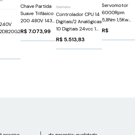
Servomotor
Chave Partida
Siemens
6000Rpm
Suave Trifásico
Controlador CPU 14
5,8Nm 1,5Kw
200 480V 143A
Digitais/2 Analógicas
-240V
Ip50Schneider
110 220V
10 Digitais 24vcc 1
R$
R$
7.073,99
2DB20G2
BSH1002T11A2
3RW50552AB14
Interface 1214c
R$
5.513,83
Siemens
Siemens
1205140
6ES72141HG400XB0
ê precisa
de garantia: qualidade