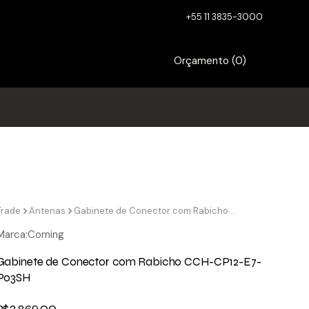
+55 11 3835-3000
Orçamento (
0
)
Trade
Antenas
Gabinete de Conector com Rabicho CCH-CP12-E7-P03SH
Marca:
Corning
Gabinete de Conector com Rabicho CCH-CP12-E7-
P03SH