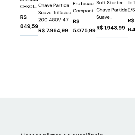
Soft Starter
IIo
Protecao
Chave Partida
CHK01
Chave Partida
E/
Compact
Suave Trifásico
ABB
R$
Suave
Et
Nsx
200 480V 47A
R$
49852
R$
Trifásica 380V
Re
100/160
849,59
110 220V
R$
1.943,99
6.
R$
7.964,99
5.075,99
22A 110-220V
gro
30Ma 3P
3RW55243HF14
Schneider
MM
200/440V
Siemens
ATS01N222QN
GR
30A
1128049
MM
LV429488
10
Schneider
1367726