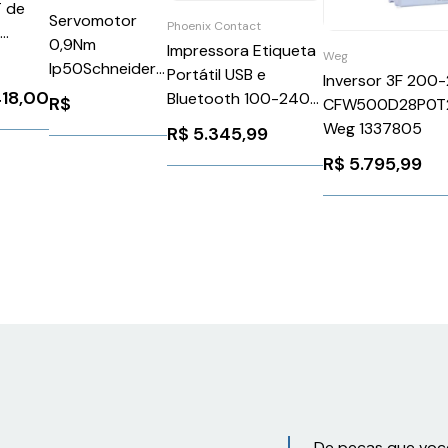
T de
Servomotor
Phoenix Contact
S
0,9Nm
Impressora Etiqueta
hernet
Weg
Ip50Schneider
Portátil USB e
Inversor 3F 200
mota
BSH0552P12A1A
418,00
Bluetooth 100-240V
R$
CFW500D28P0T
ov RIO
Phoenix Contact
Weg 1337805
2
R$
5.345,99
THERMOMARKGOSET
V-R7-
R$
5.795,99
2001-
De peças que voc