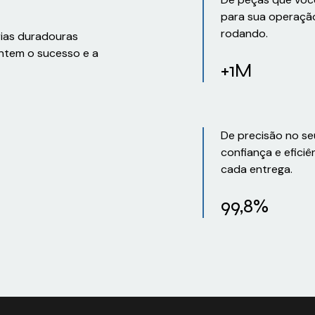
para sua operaçã
rodando.
rias duradouras
ntem o sucesso e a
+1M
De precisão no se
confiança e eficiê
cada entrega.
99,8%