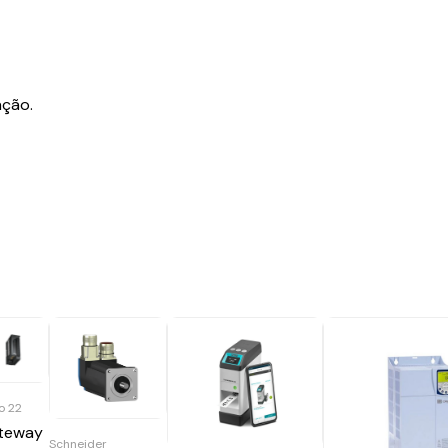
ação.
o 22
teway
Schneider