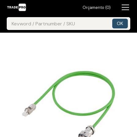
Orçamento (
0
)