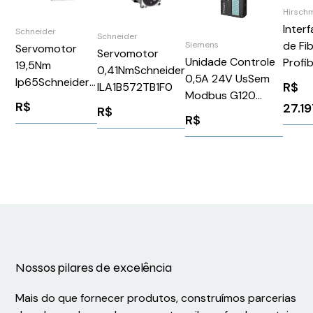
Hirsch
Inter
Schneider
Schneider
de Fi
Siemens
Servomotor
Servomotor
Unidade Controle
Profi
19,5Nm
0,41NmSchneider
0,5A 24V UsSem
OZD 
Ip65Schneider
R$
ILA1B572TB1F0
Modbus G120
12M 
BSH1402T21A2P
R$
27.1
R$
Cu240E-2 F
1300
R$
6SL32440BB131BA1
942 1
Siemens 161340
106
Nossos pilares de excelência
Mais do que fornecer produtos, construímos parcerias