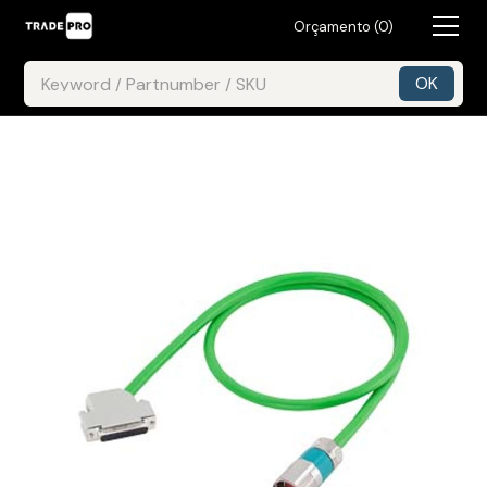
Orçamento (
0
)