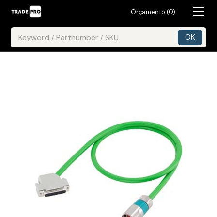
Orçamento (
0
)