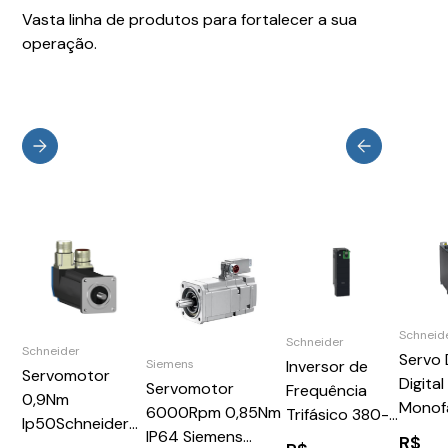
Vasta linha de produtos para fortalecer a sua
operação.
Schneid
Schneider
Schneider
Servo 
Siemens
Inversor de
Servomotor
Digital
Servomotor
Frequência
0,9Nm
Monof
6000Rpm 0,85Nm
Trifásico 380-
Ip50Schneider
115-2
IP64 Siemens
480v 173a
R$
BSH0552P02A1A