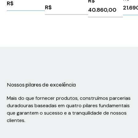
R$
1Kw Sc
R$
1FK70225AK711PG3
125CV
R$
21.69
40.860,00
LXM32
Schneider
ATV630D90N4
Nossos pilares de excelência
Mais do que fornecer produtos, construímos parcerias
duradouras baseadas em quatro pilares fundamentais
que garantem o sucesso e a tranquilidade de nossos
clientes.