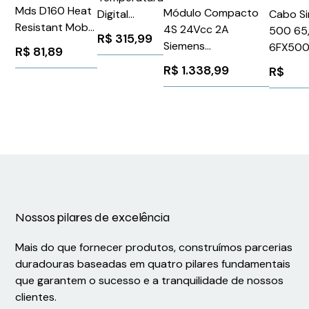
Mds D160 Heat
Módulo Compacto
Cabo S
Digital
Resistant Moby
4S 24Vcc 2A
500 65
Programável
R$
315,99
D
Siemens
6FX50
Relé 1NA
R$
81,89
6GT26000AB10
3RK21001CG002AA2
Siemen
Termopar
R$
1.338,99
R$
Siemens
Pt100 100-
1027076
270V
75x75mm
Pt100 Novus
N321
Nossos pilares de excelência
Mais do que fornecer produtos, construímos parcerias
duradouras baseadas em quatro pilares fundamentais
que garantem o sucesso e a tranquilidade de nossos
clientes.