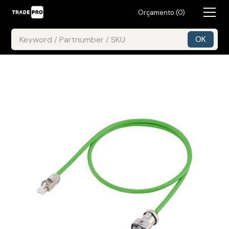
Orçamento (
0
)