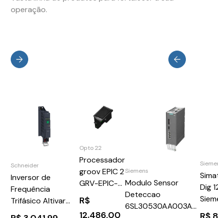
operação.
Opto 22
Processador
Sieme
Schneider
groov EPIC 2
Siemens
Sima
Inversor de
Modulo Sensor
GRV-EPIC-
Dig 
Frequência
Deteccao
PR2
Siem
R$
Trifásico Altivar
6SL30530AA003AA1
6ES7
320
12.486,00
R$
8
Siemens 304298