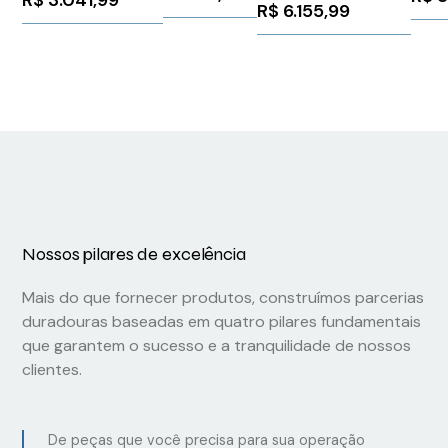
R$
3.041,99
R$
6.155,99
(VSD)Trifásico380-
500 V CA1.5 kW2
hp Schneider
ATV320U15N4B
Nossos pilares de excelência
Mais do que fornecer produtos, construímos parcerias
duradouras baseadas em quatro pilares fundamentais
que garantem o sucesso e a tranquilidade de nossos
clientes.
De peças que você precisa para sua operação