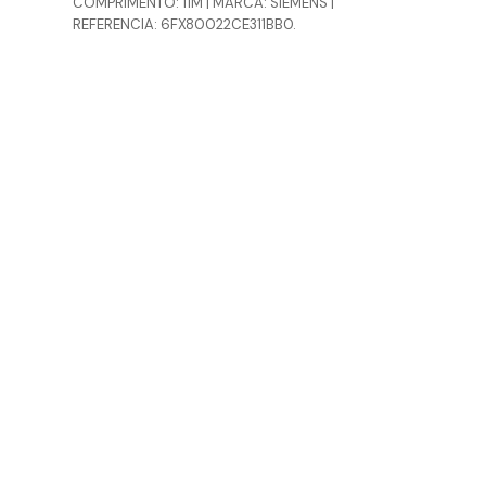
COMPRIMENTO: 11M | MARCA: SIEMENS |
REFERENCIA: 6FX80022CE311BB0.