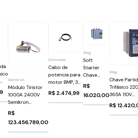
Weg
Soft
Schneider
ida
Cabo de
Starter
Weg
sico
potencia para
Chave
Chave Parti
Semikron
motor BMP, 3
Partida
R$
Trifásico 2
Módulo Tiristor
metros
Suave
99
R$
2.474,99
365A 110V
16.020,00
1000A 2400V
B32
Schneider
Trifásica
BRSSW0803
Semikron
VW3M5501R30
Motores
R$
12.420
WEG Weg 11
SKT1000/24E
220575 V
R$
200A WEG
123.456.789,00
Weg
12960989