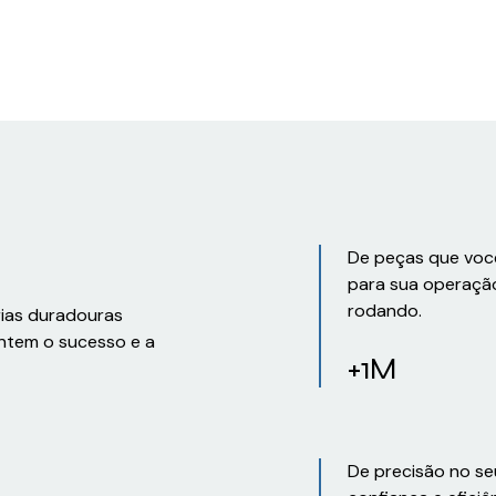
De peças que voc
para sua operaçã
rodando.
rias duradouras
ntem o sucesso e a
+1M
De precisão no se