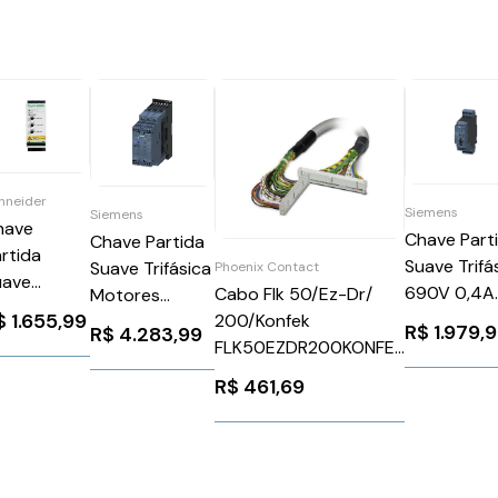
hneider
Siemens
Siemens
have
Chave Part
Chave Partida
rtida
Suave Trifá
Suave Trifásica
Phoenix Contact
uave
690V 0,4A
Cabo Flk 50/Ez-Dr/
Motores
ifásico
$
1.655,99
24Vcc
200/Konfek
110/230V 45a
R$
1.979,
R$
4.283,99
40V 12A 110
3RA61202A
FLK50EZDR200KONFEK
Siemens
20V
Siemens
Phoenix Contact
3RW40361BB14
R$
461,69
chneider
1056641
2289094
TS01N212RT