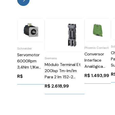
Sc
Phoenix Contact
Schneider
C
Conversor
Servomotor
Pa
Siemens
Interface
6000Rpm
Módulo Terminal Et
S
Analógica
3,4Nm 1,1Kw
200Isp Tm-Im/Im
Tr
30V
Ip50Schneider
R
R$
1.493,99
R$
Para 2 Im 152-2
4
MINIMCRSLUI4
BSH1001P12F1A
Redund Siemens
2
Phoenix
R$
2.618,99
6ES71937AB000AA0
S
Contact
A
2813525