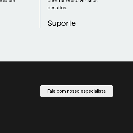
ncia em
orientar eresolver seus
desafios.
Suporte
Fale com nosso especialista