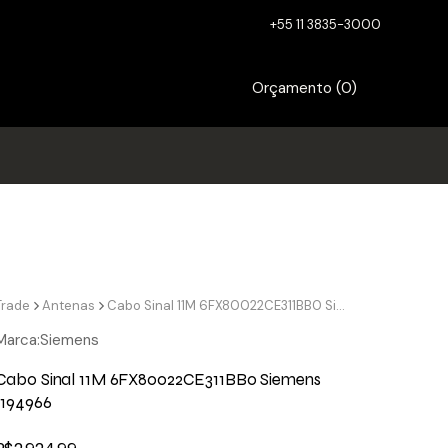
+55 11 3835-3000
Orçamento (
0
)
Trade
Antenas
Cabo Sinal 11M 6FX80022CE311BB0 Siemens 1194966
Marca:
Siemens
Cabo Sinal 11M 6FX80022CE311BB0 Siemens
1194966