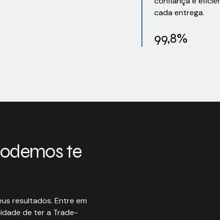
confiança e eficiê
cada entrega.
99,8%
podemos te
us resultados. Entre em
idade de ter a Trade-