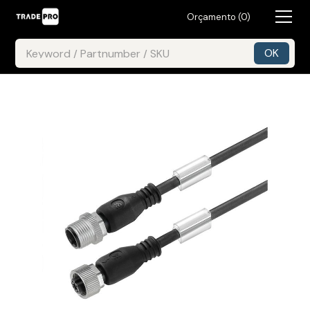
Orçamento (
0
)