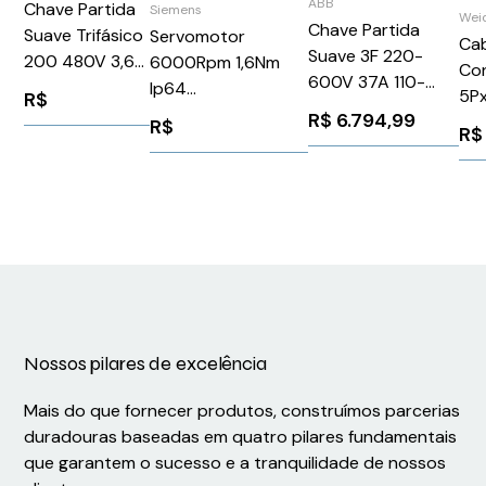
ABB
Chave Partida
Siemens
Wei
Chave Partida
Suave Trifásico
Servomotor
Ca
Suave 3F 220-
200 480V 3,6A
6000Rpm 1,6Nm
Co
600V 37A 110-
24V Siemens
Ip64
5P
R$
220V
3RW30132BB04
1FK70402AK711CA0
R$
6.794,99
SA
R$
R$
PSTX3760070
Siemens 90906
Wei
ABB
12
1SFA898104R7000
Nossos pilares de excelência
Mais do que fornecer produtos, construímos parcerias
duradouras baseadas em quatro pilares fundamentais
que garantem o sucesso e a tranquilidade de nossos