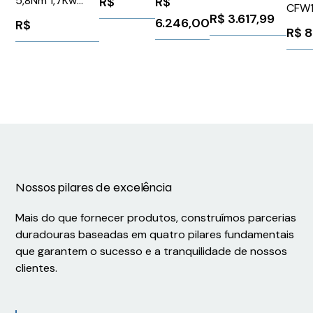
5,8Nm 1,7Kw
R$
R$
CFW
Schneider
110 220V
Ip50Schneider
R$
3.617,99
6.246,00
R$
WEG
LZ1H6X5BD
3RW52153AC15
R$
8
BSH1002P02A1A
1103
Siemens
1025951
Nossos pilares de excelência
Mais do que fornecer produtos, construímos parcerias
duradouras baseadas em quatro pilares fundamentais
que garantem o sucesso e a tranquilidade de nossos
clientes.