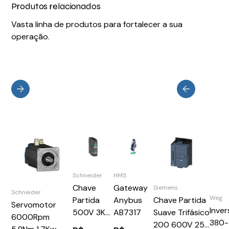
Produtos relacionados
Vasta linha de produtos para fortalecer a sua
operação.
HMS
Schneider
Gateway
Chave
Siemens
Schneider
Weg
Anybus
Partida
Chave Partida
Servomotor
Inver
AB7317
500V 3Kw
Suave Trifásico
6000Rpm
380-
1,5-9A
200 600V 25A