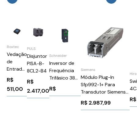
Roxtec
PULS
Vedação
Disjuntor
Schneider
de
Inversor de
PISA-B-
Entrada
Siemens
Frequência
8CL2-B4
Hir
de Cabo
Módulo Plug-In
Trifásico 380-
R$
R$
Sw
EzEntry
Sfp992-1+ Para
480V 23,5A
R$
511,00
4C
2.417,00
4 mini/9
Transdutor Siemens
15CV
R$
6GK59921AG008AA0
Schneider
R$
2.987,99
ATV930D11N4