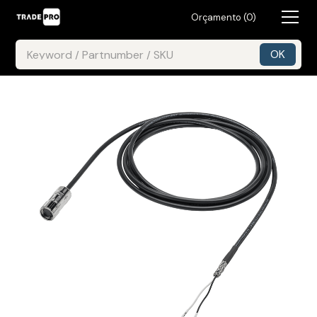
Orçamento (
0
)