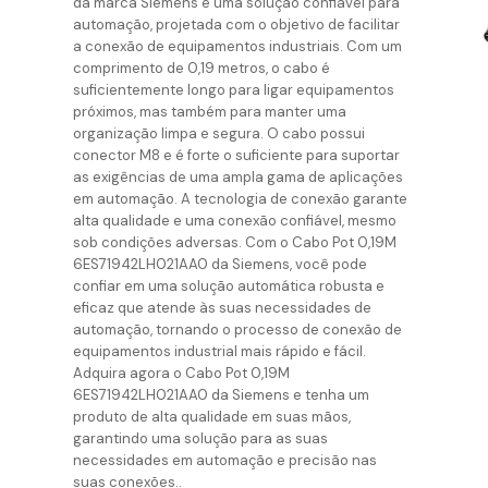
da marca Siemens é uma solução confiável para
automação, projetada com o objetivo de facilitar
a conexão de equipamentos industriais. Com um
comprimento de 0,19 metros, o cabo é
suficientemente longo para ligar equipamentos
próximos, mas também para manter uma
organização limpa e segura. O cabo possui
conector M8 e é forte o suficiente para suportar
as exigências de uma ampla gama de aplicações
em automação. A tecnologia de conexão garante
alta qualidade e uma conexão confiável, mesmo
sob condições adversas. Com o Cabo Pot 0,19M
6ES71942LH021AA0 da Siemens, você pode
confiar em uma solução automática robusta e
eficaz que atende às suas necessidades de
automação, tornando o processo de conexão de
equipamentos industrial mais rápido e fácil.
Adquira agora o Cabo Pot 0,19M
6ES71942LH021AA0 da Siemens e tenha um
produto de alta qualidade em suas mãos,
garantindo uma solução para as suas
necessidades em automação e precisão nas
suas conexões..