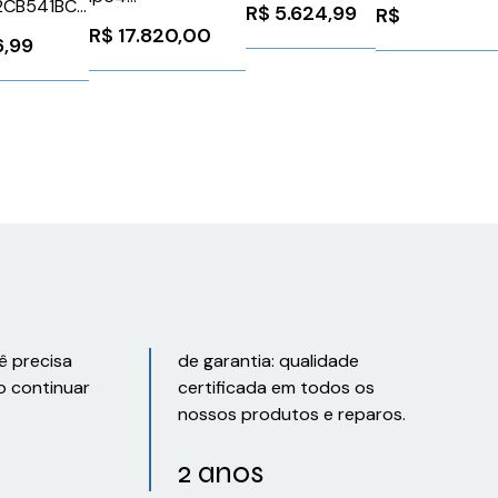
3UF70111AU000
Ip65Schneider
2CB541BC0
R$
5.624,99
R$
1FK70422AF711RH0
BMH1401P32F
87746
R$
17.820,00
6,99
Siemens 99933
ê precisa
de garantia: qualidade
o continuar
certificada em todos os
nossos produtos e reparos.
2 anos