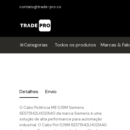
contato@trade-pro.co
Categorias
Todos os produtos
Marcas & Fab
Detalhes
Envio
O Cabo Potência M8 0,19M Siemens
6ES71942LH021AA0 da marca Siemens é uma
solução de alta performance para automação
industrial. O Cabo Pot 0,19M 6ES71942LH021AA0