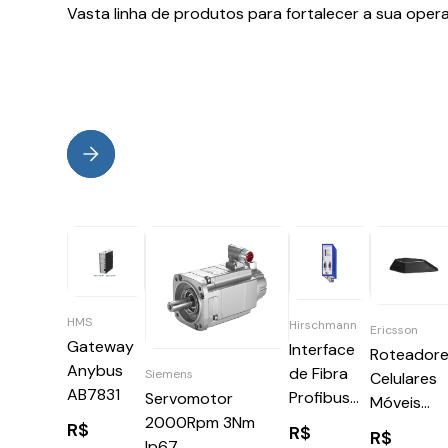
Vasta linha de produtos para fortalecer a sua oper
HMS
Hirschmann
Ericsson
Gateway
Interface
Roteador
Anybus
de Fibra
Siemens
Celulares
AB7831
Profibus
Servomotor
Móveis
OZD PROFI
2000Rpm 3Nm
R2100
R$
R$
R$
12M G22-
Ip67