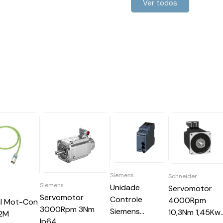
Ver todos
Siemens
Schneider
Siemens
Unidade
Servomotor
Servomotor
Controle
4000Rpm
al Mot-Con
3000Rpm 3Nm
Siemens
10,3Nm 1,45Kw
12M
Ip64