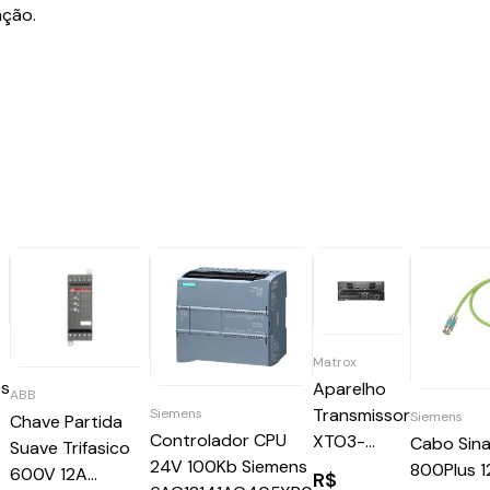
ação.
Matrox
es
Aparelho
ABB
Transmissor
Siemens
Siemens
Chave Partida
Controlador CPU
XTO3-
Cabo Sin
Suave Trifasico
24V 100Kb Siemens
N3208TX
800Plus 
600V 12A
R$