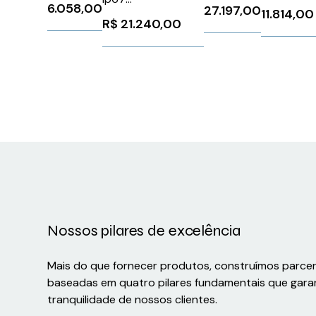
R2100
6.058,00
27.197,00
11.814,00
1300 EEC
1FK70422AC711CA2
Mobile
R$
21.240,00
942 148-
Siemens 90936
Router
106
Series
Nossos pilares de excelência
Mais do que fornecer produtos, construímos parce
baseadas em quatro pilares fundamentais que gara
tranquilidade de nossos clientes.