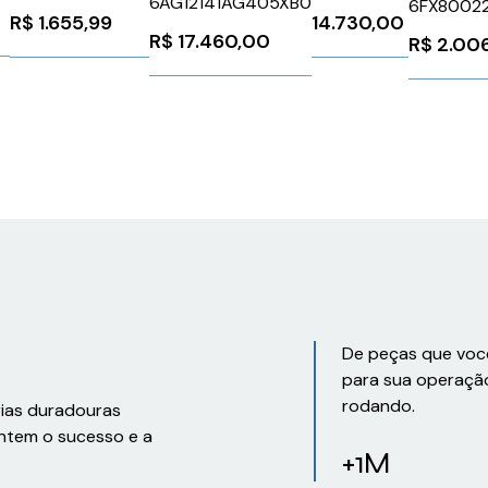
6AG12141AG405XB0
6FX8002
1SFA896106R1100
R$
1.655,99
14.730,00
Siemens 
ABB 1224700
R$
17.460,00
R$
2.00
De peças que voc
para sua operaçã
rodando.
rias duradouras
ntem o sucesso e a
+1M