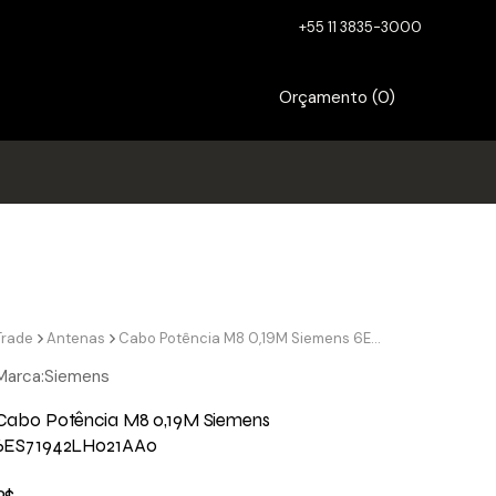
+55 11 3835-3000
Orçamento (
0
)
Trade
Antenas
Cabo Potência M8 0,19M Siemens 6ES71942LH021AA0
Marca:
Siemens
Cabo Potência M8 0,19M Siemens
6ES71942LH021AA0