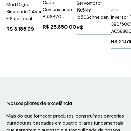
Cabo
Servomotor
Mod Digital
Comunicacao
19,5Nm
ABB
Simocode 24Vcc
Pd3/P70
Ip50Schneider
Inversor 
F Safe Local
Schneider
BSH1402P12A2A
380/500
Siemens
R$
25.650,00
R$
R$
3.185,99
VW3E1145R500
ACS880
3UF73201AB000
ABB 129
R$
21.5
Nossos pilares de excelência
Mais do que fornecer produtos, construímos parcerias
duradouras baseadas em quatro pilares fundamentais
que garantem o sucesso e a tranquilidade de nossos