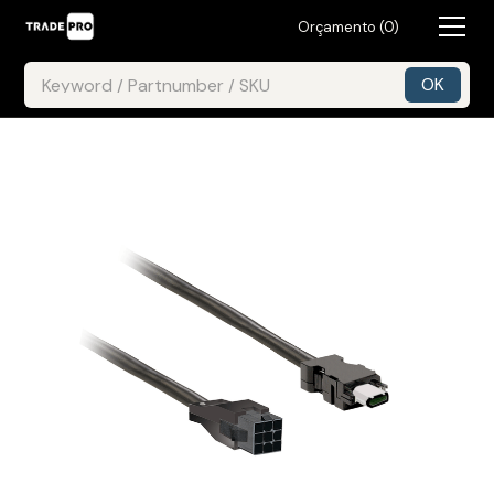
Orçamento (
0
)