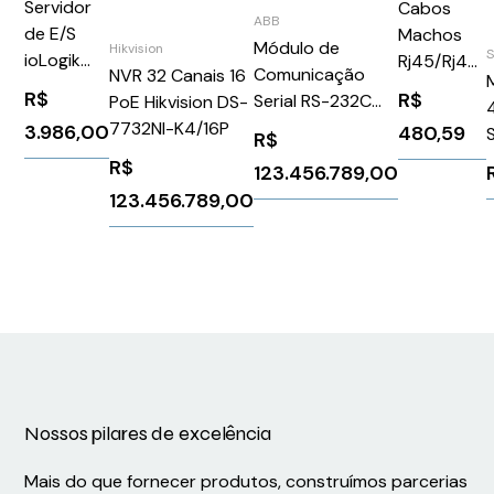
Servidor
Cabos
ABB
de E/S
Machos
Módulo de
Hikvision
ioLogik
Rj45/Rj45
Comunicação
NVR 32 Canais 16
E2262
2M 5Pc -
R$
R$
Serial RS-232C
PoE Hikvision DS-
Schneider
ABB CI853
7732NI-K4/16P
3.986,00
480,59
R$
TRV00820
R$
123.456.789,00
123.456.789,00
Nossos pilares de excelência
Mais do que fornecer produtos, construímos parcerias