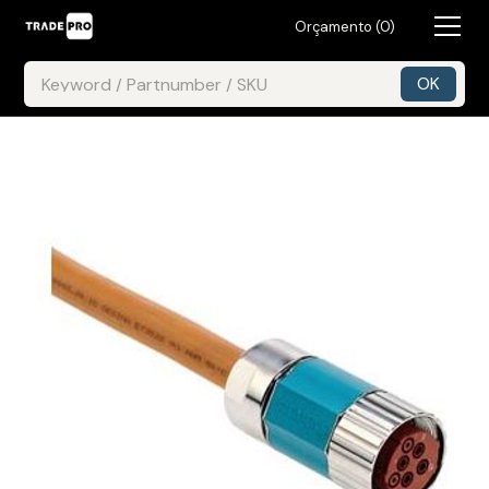
Orçamento (
0
)