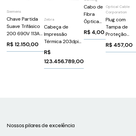
Cabo de
Optical Cable
Siemens
Corporation
Fibra
Chave Partida
Plug com
Zebra
Óptica
Suave Trifásico
Cabeça de
Tampa de
012ESF-
R$
4,00
200 690V 113A
Impressão
Proteção
T4101D20
24V
Térmica 203dpi
RLRK121LC02
R$
12.150,00
R$
457,00
3RW55346HA06
Zebra ZT510
R$
Siemens
P1085894
123.456.789,00
1026245
Nossos pilares de excelência