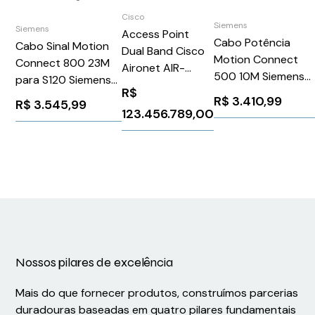
Cisco
Siemens
Siemens
Access Point
Cabo Potência
Cabo Sinal Motion
Dual Band Cisco
Motion Connect
Connect 800 23M
Aironet AIR-
500 10M Siemens
para S120 Siemens
LAP1142N-A-K9
R$
6FX50081BB251BA
6FX80022EQ101CD0
R$
3.410,99
R$
3.545,99
123.456.789,00
Nossos pilares de excelência
Mais do que fornecer produtos, construímos parcerias
duradouras baseadas em quatro pilares fundamentais