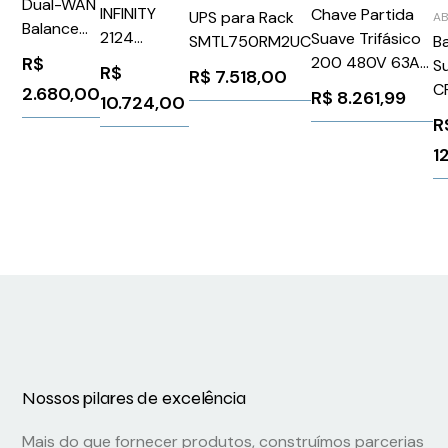
Dual-WAN
INFINITY
Chave Partida
UPS para Rack
A
Balance
2124
Suave Trifásico
SMTL750RM2UC
B
One BPL-
ALIF2124T-
R$
200 480V 63A
S
R$
R$
7.518,00
ONE
US
24V
C
2.680,00
R$
8.261,99
10.724,00
3RW55253HA04
R
Siemens
1
1026220
Nossos pilares de excelência
Mais do que fornecer produtos, construímos parcerias