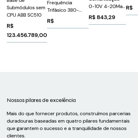
Base de
Frequência
Cone
0-10V 4-20Ma
R$
Submódulos sem
Trifásico 380-
90G 
Rs232/Rs485
CPU ABB SC510
R$
843,29
480V 3,1A 1,5CV
Serv
R$
CFW500CRS232
G120C Siemens
R$
Moto
Weg 14742005
6SL32101KE132UP2
WEG
123.456.789,00
1019
Nossos pilares de excelência
Mais do que fornecer produtos, construímos parcerias
duradouras baseadas em quatro pilares fundamentais
que garantem o sucesso e a tranquilidade de nossos
clientes.