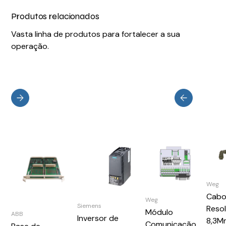
Produtos relacionados
Vasta linha de produtos para fortalecer a sua
operação.
Weg
Cab
Weg
Siemens
Reso
Módulo
ABB
Inversor de
8,3M
Comunicação