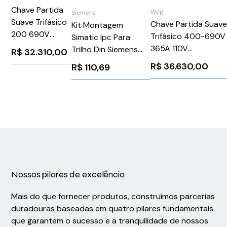
Chave Partida
Weg
Siemens
Suave Trifásico
Chave Partida Suav
Kit Montagem
200 690V
Trifásico 400-690V
Simatic Ipc Para
370A 110 220V
365A 110V
Trilho Din Siemens
R$
32.310,00
3RW55466HA16
SSW900D0365T6E
6AG40210AA200AA1
R$
36.630,00
R$
110,69
Siemens
WEG Weg 15376492
1026295
Nossos pilares de excelência
Mais do que fornecer produtos, construímos parcerias
duradouras baseadas em quatro pilares fundamentais
que garantem o sucesso e a tranquilidade de nossos