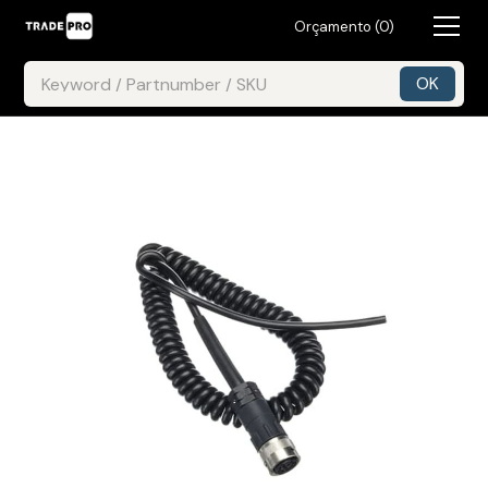
Orçamento (
0
)