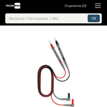
Orçamento (
0
)