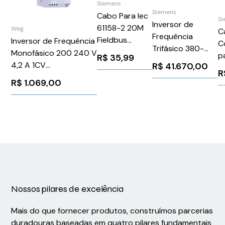
Siemens
Siemens
Cabo Para Iec
S
Inversor de
61158-2 20M
Weg
C
Frequência
Fieldbus
Inversor de Frequência
C
Trifásico 380-
6XV18305HH10
Monofásico 200 240 V
p
R$
35,99
480V 136A 90Kw
Siemens
4,2 A 1CV
R$
41.670,00
6
R
Sinamics G120C
297430
CFW300A04P2S2NB20
R$
1.069,00
Siemens
WEG Weg 13059321
6SL32101KE317UF1
Nossos pilares de excelência
Mais do que fornecer produtos, construímos parcerias
duradouras baseadas em quatro pilares fundamentais