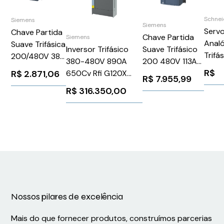
Schnei
Siemens
Siemens
Servo
Chave Partida
Chave Partida
Siemens
Anal
Suave Trifásica
Suave Trifásico
Inversor Trifásico
Trifá
200/480V 38A
200 480V 113A
380-480V 890A
480V
110/220V
R$
R$
2.871,06
24V
650Cv Rfi G120X
R$
7.955,99
1,6Kw
Siemens
3RW52346AC04
Siemens
R$
316.350,00
Schn
3RW30281BB14
Siemens
6SL32203YE640CF0
LXM3
1026044
Nossos pilares de excelência
Mais do que fornecer produtos, construímos parcerias