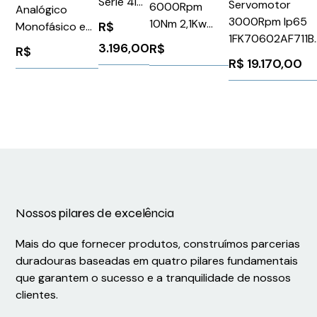
Série 4i
Servomotor
6000Rpm
Analógico
Edge V
3000Rpm Ip65
10Nm 2,1Kw
R$
Monofásico e
1FK70602AF711B
Ip50Schneider
Trifásico 200-
3.196,00
R$
R$
Siemens 91161
BSH1004P11A1A
240V 0,9-2,7A
R$
19.170,00
100W Rs485
Schneider
LXM28AU01M3X
Nossos pilares de excelência
Mais do que fornecer produtos, construímos parcerias
duradouras baseadas em quatro pilares fundamentais
que garantem o sucesso e a tranquilidade de nossos
clientes.