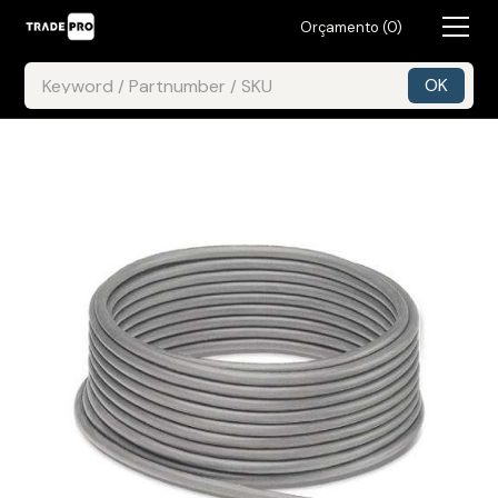
Orçamento (
0
)