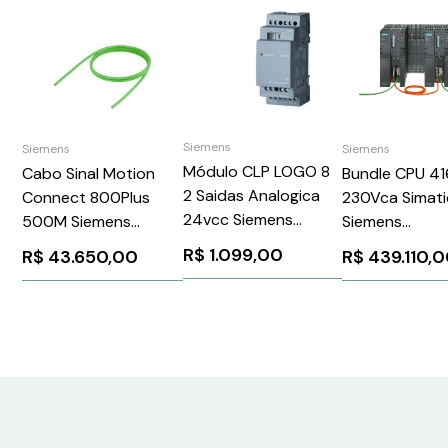
Siemens
Siemens
Siemens
Módulo CLP LOGO 8
Cabo Sinal Motion
Bundle CPU 4
2 Saidas Analogica
Connect 800Plus
230Vca Simati
24vcc Siemens
500M Siemens
Siemens
6ED10551MM000BA2
6FX80082DC006AA0
6ES74000HR
R$
1.099,00
R$
43.650,00
R$
439.110,