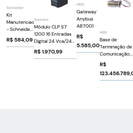
HMS
Schneider
Gateway
Kit
Anybus
Siemens
Manutencao
AB7001
Módulo CLP S7
- Schneider
ABB
1200 16 Entradas
R$
VW3A1102
R$
584,09
Base de
Digital 24 Vca/24
5.585,00
Terminação de
Vcc Siemens
R$
1.970,99
Comunicação
6ES72211BH320XB0
ABB TP851
R$
123.456.789