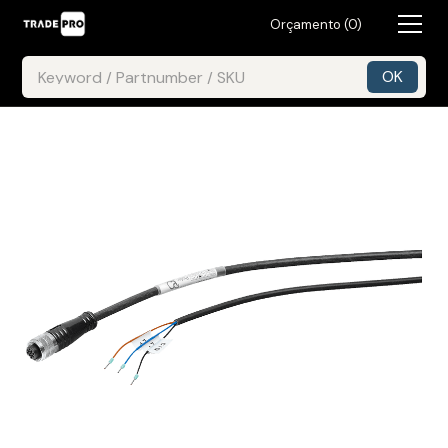
Orçamento (
0
)