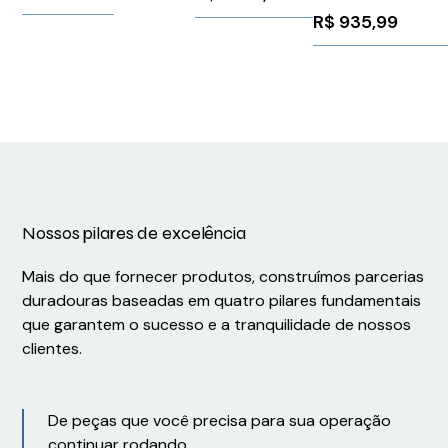
3,6A 2CV
Weidmuller
3RW52271AC04
6ES79215AB200A
R$
935,99
Cfw11 WEG
Conexel
Siemens
Weg
1824591000
1026024
10234055
Nossos pilares de excelência
Mais do que fornecer produtos, construímos parcerias
duradouras baseadas em quatro pilares fundamentais
que garantem o sucesso e a tranquilidade de nossos
clientes.
De peças que você precisa para sua operação
continuar rodando.