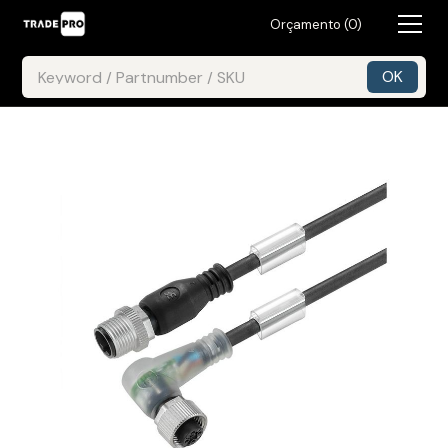
Orçamento (
0
)