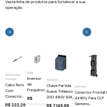
Vasta linha de produtos para fortalecer a sua
operação.
Weg
Weidmuller
Inversor
Conexel
Siemens
de
Cabo Reto
Chave Partida
Siemens
Frequência
Com
Suave Trifásico
Conector Frontal 
Trifásico
Conector
200 480V 93A
R$
4X16Yy Para CLP
380-480V
M8 10M
24V
Siemens
R$
222,29
R$
7.145,99