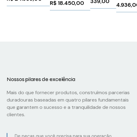
339,00
R$
18.450,00
4.936,
HWC-A
Siemens 91561
Nossos pilares de excelência
Mais do que fornecer produtos, construímos parcerias
duradouras baseadas em quatro pilares fundamentais
que garantem o sucesso e a tranquilidade de nossos
clientes.
De peças que você precisa para sua operação