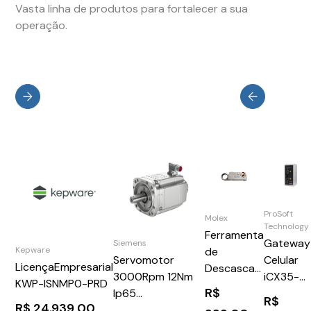
Vasta linha de produtos para fortalecer a sua
operação.
ProSoft
Molex
Technology
Ferramenta
Gateway
Siemens
de
Kepware
Celular
Servomotor
LicençaEmpresarial
Descascar
iCX35-
3000Rpm 12Nm
KWP-ISNMP0-PRD
Cabo
R$
HWC
Ip65
R$
PBSTRIP
R$
24.939,00
iCX35-
1FK70813BF711QG1