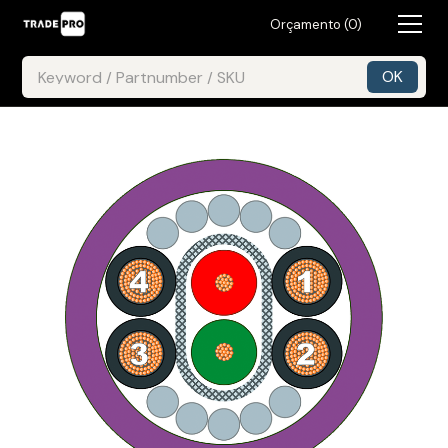
Orçamento (
0
)