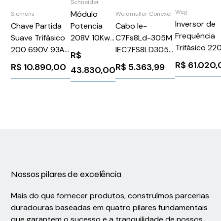
Schneider
Weg
Módulo
Siemens
Weidmuller Conexel
Inversor de
Potencia
Chave Partida
Cabo Ie-
Frequência
208V 10Kw
Suave Trifásico
C7Fs8Ld-305M
Trifásico 22
Symmetra
200 690V 93A
IEC7FS8LD305M
R$
180A 60CV R
Px
24V
Weidmuller
R$
61.020
R$
10.890,00
R$
5.363,99
43.830,00
CFW110180T
Schneider
3RW55273HA06
Conexel
WEG Weg
SYPM10KF2
Siemens
1273090000
10858752
1026237
Nossos pilares de excelência
Mais do que fornecer produtos, construímos parcerias
duradouras baseadas em quatro pilares fundamentais
que garantem o sucesso e a tranquilidade de nossos