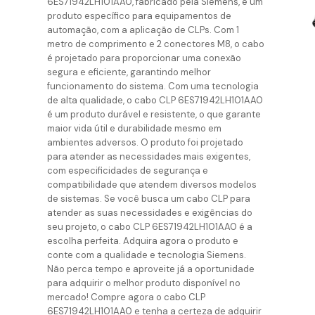
6ES71942LH101AA0, fabricado pela Siemens, é um
produto específico para equipamentos de
automação, com a aplicação de CLPs. Com 1
metro de comprimento e 2 conectores M8, o cabo
é projetado para proporcionar uma conexão
segura e eficiente, garantindo melhor
funcionamento do sistema. Com uma tecnologia
de alta qualidade, o cabo CLP 6ES71942LH101AA0
é um produto durável e resistente, o que garante
maior vida útil e durabilidade mesmo em
ambientes adversos. O produto foi projetado
para atender as necessidades mais exigentes,
com especificidades de segurança e
compatibilidade que atendem diversos modelos
de sistemas. Se você busca um cabo CLP para
atender as suas necessidades e exigências do
seu projeto, o cabo CLP 6ES71942LH101AA0 é a
escolha perfeita. Adquira agora o produto e
conte com a qualidade e tecnologia Siemens.
Não perca tempo e aproveite já a oportunidade
para adquirir o melhor produto disponível no
mercado! Compre agora o cabo CLP
6ES71942LH101AA0 e tenha a certeza de adquirir