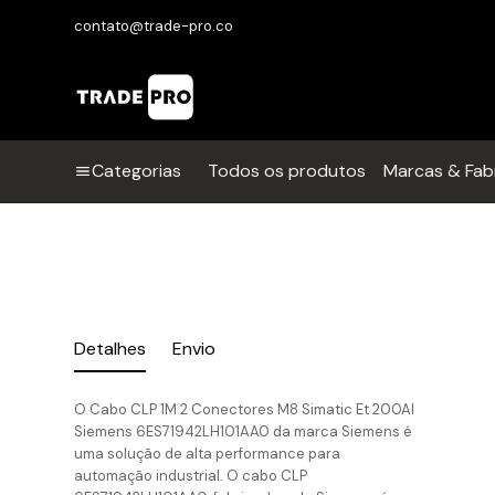
contato@trade-pro.co
Categorias
Todos os produtos
Marcas & Fab
Detalhes
Envio
O Cabo CLP 1M 2 Conectores M8 Simatic Et 200Al
Siemens 6ES71942LH101AA0 da marca Siemens é
uma solução de alta performance para
automação industrial. O cabo CLP