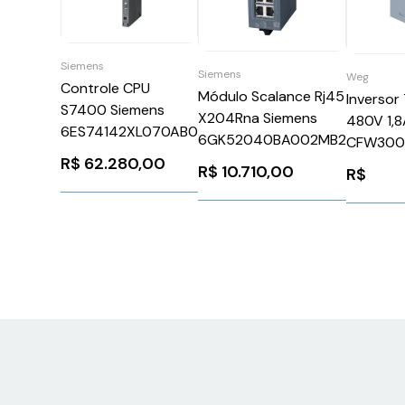
Siemens
Siemens
Weg
Controle CPU
Módulo Scalance Rj45
Inversor
S7400 Siemens
X204Rna Siemens
480V 1,8
6ES74142XL070AB0
6GK52040BA002MB2
CFW300
R$
62.280,00
WEG Weg
R$
10.710,00
R$