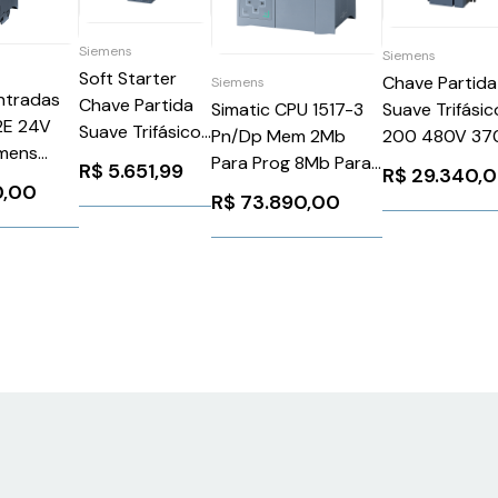
Siemens
Siemens
Soft Starter
Chave Partida
Siemens
ntradas
Chave Partida
Suave Trifásic
Simatic CPU 1517-3
32E 24V
Suave Trifásico
200 480V 37
Pn/Dp Mem 2Mb
emens
24Vca/Vcc 80A
24V
Para Prog 8Mb Para
R$
5.651,99
R$
29.340,
BL007AB0
400-600V
3RW55462HA
Dados Siemens
0,00
R$
73.890,00
Siemens
Siemens
6ES75173AP000AB0
3RW40461BB05
1026288