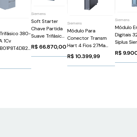
Siemens
Siemens
Soft Starter
Siemens
Módulo E
Chave Partida
Módulo Para
 Trifásico 380-
Digitais 
Suave Trifásico
Conector Transm
A 1Cv
Siplus Si
110-250Vca
Hart 4 Fios 27Ma
R$
66.870,00
B01P8T4DB20
6AG15211
1100A 200-
R$
9.90
Siemens
 14148316
R$
10.399,99
480V Siemens
6ES71347TD500AB0
3RW55562HA14