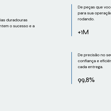
De peças que voc
para sua operaçã
rodando.
rias duradouras
ntem o sucesso e a
+1M
De precisão no se
confiança e eficiê
cada entrega.
99,8%