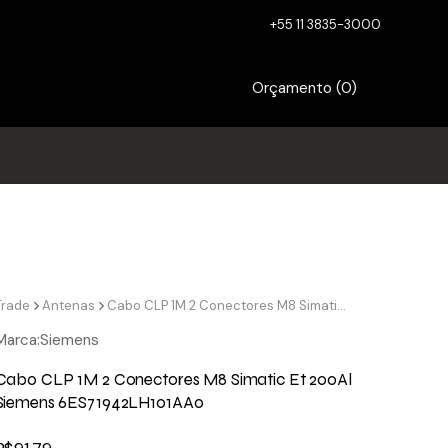
+55 11 3835-3000
Orçamento (
0
)
Trade
Antenas
Cabo CLP 1M 2 Conectores M8 Simatic Et 200Al Siemens 6ES71942LH101AA0
Marca:
Siemens
Cabo CLP 1M 2 Conectores M8 Simatic Et 200Al
Siemens 6ES71942LH101AA0