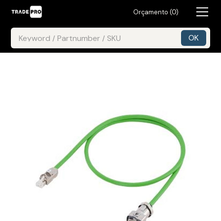
Orçamento (
0
)