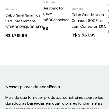
Schneider
Servomotor
Siemens
Siemens
1,3Nm
Cabo Sinal Motion
Cabo Sinal Sinamics
Ip50Schneider
Connect 800Plus
S120 5M Siemens
BSH0553T12A1A
com Conector 13M
6FX50028QN081AF0
R$
Siemens
R$
2.537,99
R$
1.718,99
6FX80022CF021BD0
Nossos pilares de excelência
Mais do que fornecer produtos, construímos parcerias
duradouras baseadas em quatro pilares fundamentais