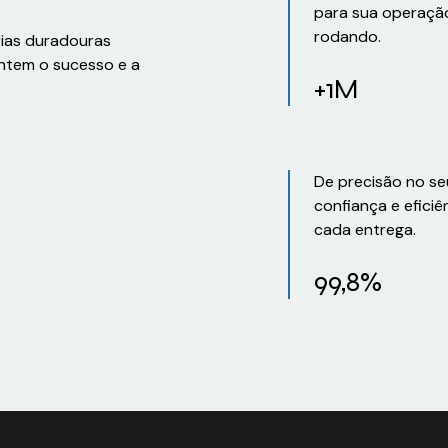
para sua operaçã
rodando.
rias duradouras
ntem o sucesso e a
+1M
De precisão no se
confiança e eficiê
cada entrega.
99,8%