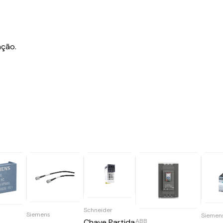
ação.
Schneider
Siemens
Siemen
Chave Partida
ABB