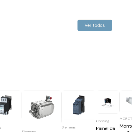
Ver todos
MOBOT
Corning
Mont
Siemens
s
Painel de
Siemens