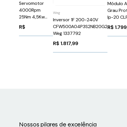
Servomotor
Módulo 
4000Rpm
Grau Pro
Weg
25Nm 4,5Kw
Ip-20 CL
Inversor 1F 200-240V
Ip54Schneider
S615/Sca
R$
CFW500A04P3S2NB20G2
R$
1.799
BMH1403P16F2A
M Key-Pl
Weg 1337792
Siemens
R$
1.817,99
6GK590
Nossos pilares de excelência