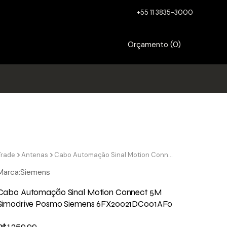
+55 11 3835-3000
Orçamento (
0
)
Trade
Antenas
Cabo Automação Sinal Motion Connect 5M Simodrive Posmo Siemens 6FX20021DC001AF0
Marca:
Siemens
Cabo Automação Sinal Motion Connect 5M
Simodrive Posmo Siemens 6FX20021DC001AF0