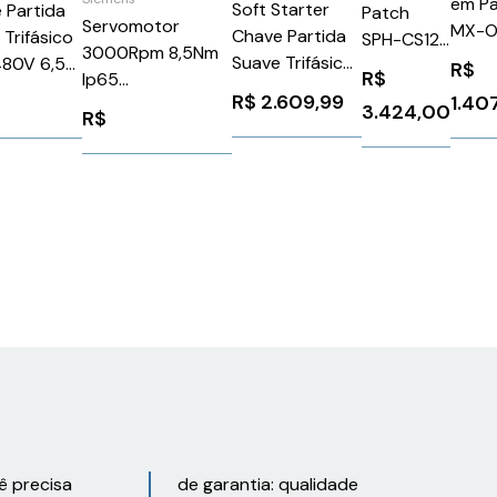
em P
Soft Starter
 Partida
Patch
Servomotor
MX-O
Chave Partida
 Trifásico
SPH-CS12-
3000Rpm 8,5Nm
WHM
Suave Trifásica
80V 6,5A
A9-P00RE
R$
R$
Ip65
SET
24Vca/Vcc 45A
R$
2.609,99
1.40
1FK70622AF711CB1
3.424,00
Siemens
R$
0142BB04
Siemens 91288
3RW30361BB04
ns
872
ê precisa
de garantia: qualidade