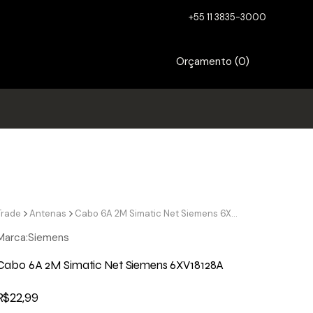
+55 11 3835-3000
Orçamento (
0
)
Trade
Antenas
Cabo 6A 2M Simatic Net Siemens 6XV18128A
Marca:
Siemens
Cabo 6A 2M Simatic Net Siemens 6XV18128A
R$
22,99