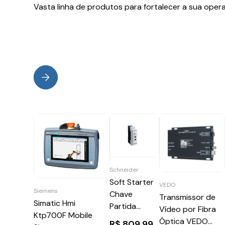
Vasta linha de produtos para fortalecer a sua oper
Schneider
Soft Starter
VEDO
Siemens
Chave
Transmissor de
Simatic Hmi
Partida
Vídeo por Fibra
Ktp700F Mobile
Suave
Óptica VEDO
R$
809,99