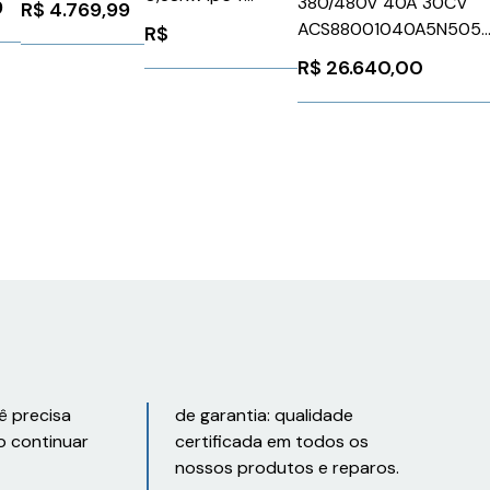
380/480V 40A 30CV
9
R$
4.769,99
C/Freio
3RW55153HA14
ACS88001040A5N505
R$
1FK70225AK711DH3
15
Siemens
ABB 1267457
R$
26.640,00
Siemens 1322680
1026186
ê precisa
de garantia: qualidade
o continuar
certificada em todos os
nossos produtos e reparos.