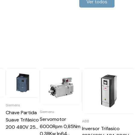
Ver todos
Siemens
Siemens
Chave Partida
Servomotor
Suave Trifásico
ABB
6000Rpm 0,85Nm
200 480V 25A
Inversor Trifasico
0,38Kw Ip64
110 220V