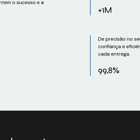
ntem o sucesso e a
+1M
De precisão no se
confiança e eficiê
cada entrega.
99,8%