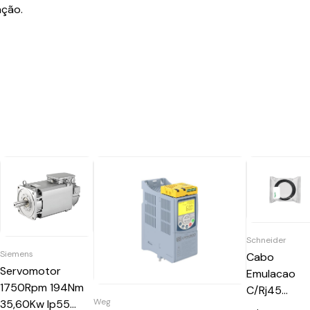
ação.
Schneider
Siemens
Cabo
Servomotor
Emulacao
1750Rpm 194Nm
C/Rj45
Weg
35,60Kw Ip55
Encoder