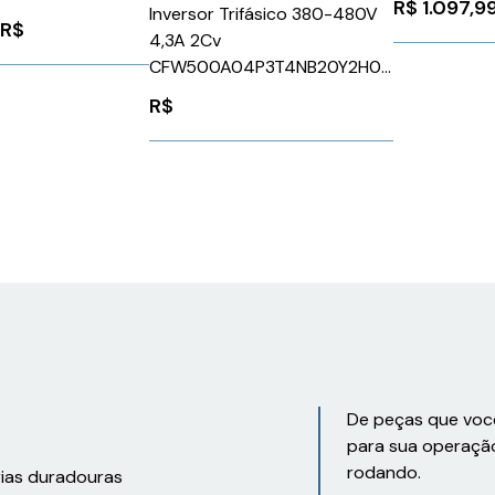
R$
1.097,9
Inversor Trifásico 380-480V
1PH81372DF102BA1
Schneider
R$
4,3A 2Cv
Siemens 1301377
VW3M8502R
0
CFW500A04P3T4NB20Y2H00
WEG Weg 14344388
R$
De peças que voc
para sua operaçã
rodando.
rias duradouras