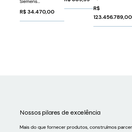
Siemens
Trifásica
VT1500
R$
6AV21252GB230AX0
Motores
R$
34.470,00
123.456.789,0
110480V 6A
Schneider
ATS01N106FT
Nossos pilares de excelência
Mais do que fornecer produtos, construímos parce