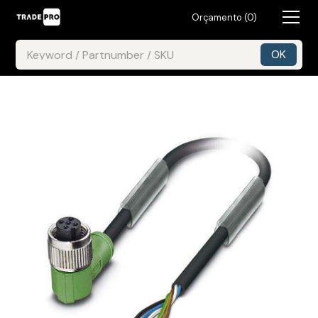
Orçamento (
0
)