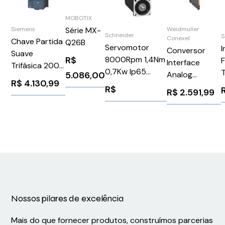
MOBOTIX
Série MX-
Siemens
Weidmuller
Schneider
S
Conexel
Chave Partida
Q26B
Servomotor
I
Conversor
Suave
R$
8000Rpm 1,4Nm
Interface
Trifásica 200-
0,7Kw Ip65
T
5.086,00
Analog
480V 32A 110-
R$
4.130,99
Schneider
Parafuso 1Ent
R$
220V
R$
2.591,99
BMH0701P31A2A
1S 24Vcc Sinal
3RW52161AC14
Termop
Siemens
ACT20MUIAOS
1025958
Weidmuller
Conexel
1176030000
Nossos pilares de excelência
Mais do que fornecer produtos, construímos parcerias